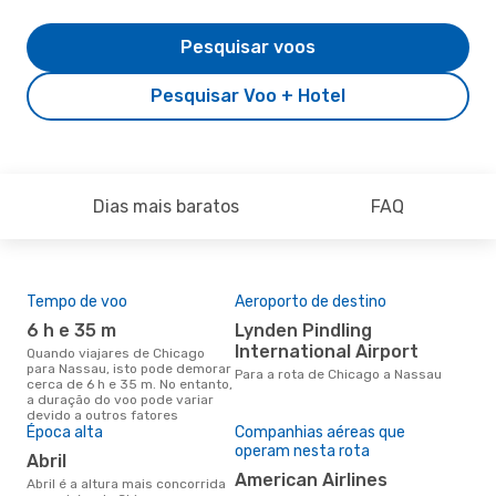
Pesquisar voos
Pesquisar Voo + Hotel
Dias mais baratos
FAQ
Tempo de voo
Aeroporto de destino
Pre
de 
6 h e 35 m
Lynden Pindling
3
International Airport
Quando viajares de Chicago
para Nassau, isto pode demorar
Um voo de Chicago para Nassau
Para a rota de Chicago a Nassau
cerca de 6 h e 35 m. No entanto,
na 
a duração do voo pode variar
€, 
devido a outros fatores
pre
Época alta
Companhias aéreas que
operam nesta rota
abril
American Airlines
abril é a altura mais concorrida