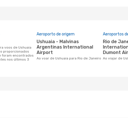
o
Aeroporto de origem
Aeroportos d
Ushuaia - Malvinas
Rio de Janeiro/Galeao
Argentinas International
Internation
ro proporcionados
Airport
Dumont Ai
e foram encontrados
Ao voar de Ushuaia para Rio de Janeiro
Ao viajar de U
ntes nos últimos 3