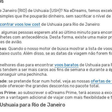
os
de Janeiro (RIO) de Ushuaia (USH)? Na eDreams, temos excel
imples que lhe pouparão dinheiro, sem sacrificar o nível de
contrar voos low cost
de Ushuaia para Rio de Janeiro:
 algumas pessoas esperem até ao último minuto para encont
hetes com antecedência. Desta forma, existe uma maior pr
tes de avião.
eas
: Quando o nosso motor de busca mostrar a lista de voos 
baixo custo. Além disso, se as datas da viagem não forem fi
 melhores dias para encontrar
voos baratos
de Ushuaia para 
es tendem a ser mais caros aos fins de semana e durante a é
 conseguir uma pechincha.
dade
: se pretende ficar num hotel, veja as nossas
ofertas de
pode oferecer-lhe grandes descontos no pacote total.
ms Prime
: ao subscrever o eDreams Prime, terá acesso a exc
m a vantagem adicional de viajar com mais flexibilidade e 
shuaia para Rio de Janeiro