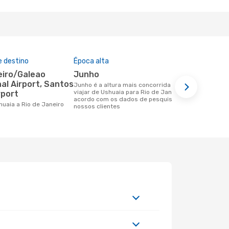
e destino
Época alta
Preço médi
junho
307 €
al Airport, Santos
junho é a altura mais concorrida para
Um voo de Ushuaia para Rio de Janeiro
viajar de Ushuaia para Rio de Janeiro de
na eDreams 
rport
acordo com os dados de pesquisa dos
base nos da
shuaia a Rio de Janeiro
nossos clientes
6 meses