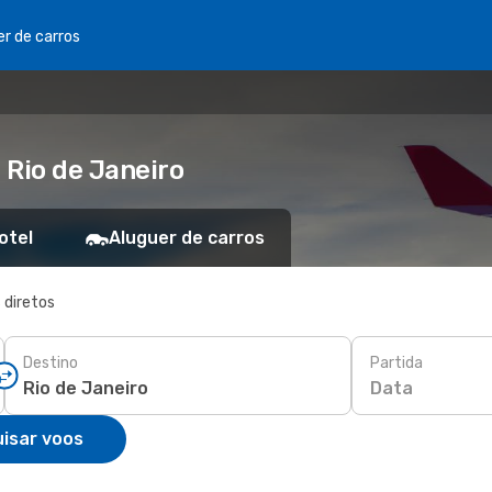
er de carros
 Rio de Janeiro
otel
Aluguer de carros
 diretos
Destino
Partida
Data
isar voos