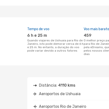
Tempo de voo
Voo mais barat
6 h e 25 m
459
Quando viajares de Ushuaia para Rio de
O melhor preço para voos de Ushuaia
Janeiro, isto pode demorar cerca de 6 h
para Rio de Janei
e 25 m. No entanto, a duração do voo
pela eDreams, qu
pode variar devido a outros fatores
pelos nossos clie
dias
Distância:
4110 kms
Aeroportos de Ushuaia
Aeroportos Rio de Janeiro