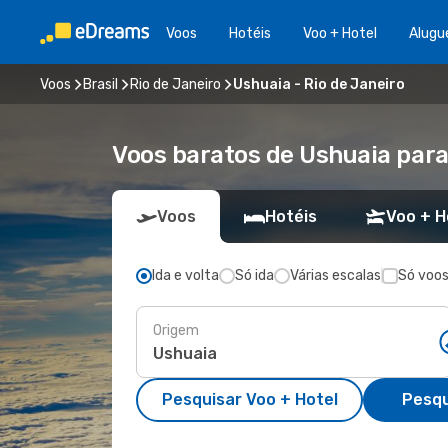
Voos
Hotéis
Voo + Hotel
Alugu
Voos
Brasil
Rio de Janeiro
Ushuaia - Rio de Janeiro
Voos baratos de Ushuaia para
Voos
Hotéis
Voo + H
Ida e volta
Só ida
Várias escalas
Só voos
Origem
Pesquisar Voo + Hotel
Pesqu