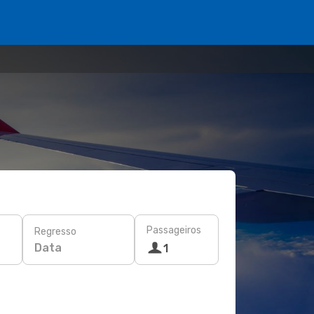
Passageiros
Regresso
Data
1