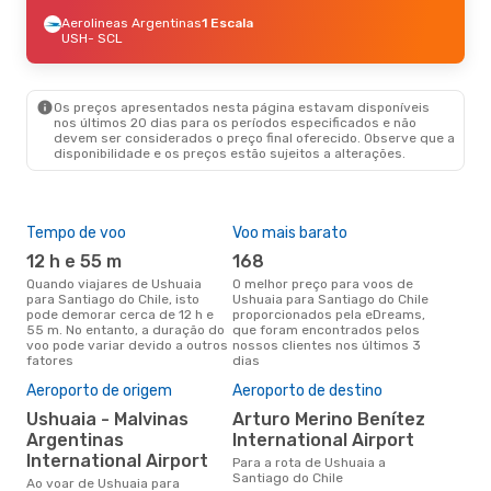
Aerolineas Argentinas
1 Escala
USH
- SCL
Os preços apresentados nesta página estavam disponíveis
nos últimos 20 dias para os períodos especificados e não
devem ser considerados o preço final oferecido. Observe que a
disponibilidade e os preços estão sujeitos a alterações.
Tempo de voo
Voo mais barato
Épo
12 h e 55 m
168
j
Quando viajares de Ushuaia
O melhor preço para voos de
junho é a altura mais
para Santiago do Chile, isto
Ushuaia para Santiago do Chile
conc
pode demorar cerca de 12 h e
proporcionados pela eDreams,
Ushu
55 m. No entanto, a duração do
que foram encontrados pelos
de 
voo pode variar devido a outros
nossos clientes nos últimos 3
pes
fatores
dias
A m
Aeroporto de origem
Aeroporto de destino
res
Ushuaia - Malvinas
Arturo Merino Benítez
fe
Argentinas
International Airport
novembro é uma das melhores
International Airport
Para a rota de Ushuaia a
altu
Santiago do Chile
do 
Ao voar de Ushuaia para