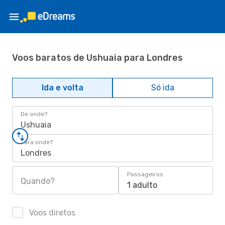
Voos baratos de Ushuaia para Londres
Ida e volta
Só ida
De onde?
Ushuaia
Para onde?
Londres
Passageiros
Quando?
1 adulto
Voos diretos