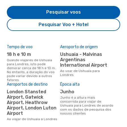
Pesquisar voos
Pesquisar Voo + Hotel
Tempo de voo
Aeroporto de origem
Pre
de 
18 h e 10 m
Ushuaia - Malvinas
3
Argentinas
Quando viajares de Ushuaia
para Londres, isto pode
International Airport
Um voo de Ushuaia para
demorar cerca de 18 h e 10 m.
Lon
Ao voar de Ushuaia para
No entanto, a duração do voo
cer
Londres
pode variar devido a outros
dad
fatores
mes
Aeroportos de destino
Época alta
London Stansted
junho
Airport, Gatwick
junho é a altura mais
concorrida para viajar de
Airport, Heathrow
Ushuaia para Londres de acordo
Airport, London Luton
com os dados de pesquisa dos
Airport
nossos clientes
Ao viajar de Ushuaia a Londres