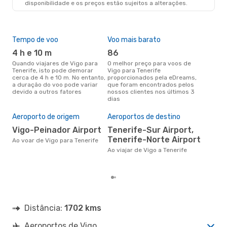
disponibilidade e os preços estão sujeitos a alterações.
TCI
- VGO
Tempo de voo
Voo mais barato
Épo
4 h e 10 m
86
j
Quando viajares de Vigo para
O melhor preço para voos de
junho é a altura mais
Tenerife, isto pode demorar
Vigo para Tenerife
conc
cerca de 4 h e 10 m. No entanto,
proporcionados pela eDreams,
par
a duração do voo pode variar
que foram encontrados pelos
dad
devido a outros fatores
nossos clientes nos últimos 3
clie
dias
Pre
de 
Aeroporto de origem
Aeroportos de destino
2
Vigo-Peinador Airport
Tenerife-Sur Airport,
Um voo de Vigo para Tenerife na
Tenerife-Norte Airport
eDr
Ao voar de Vigo para Tenerife
com
Ao viajar de Vigo a Tenerife
dos
Distância:
1702 kms
Aeroportos de Vigo