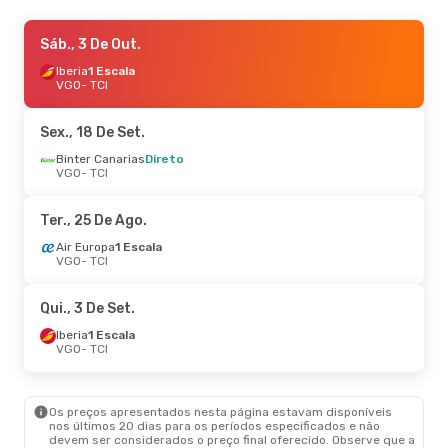
Sáb., 24 De Out.
Sáb., 3 De Out.
- Sáb., 31 De Out.
Air Europa
Iberia
1 Escala
1 Escala
VGO
VGO
- TCI
- TCI
Air Europa
1 Escala
TCI
- VGO
Sex., 18 De Set.
Seg., 14 De Set.
Binter Canarias
Direto
- Qua., 23 De Set.
VGO
- TCI
Iberia
1 Escala
VGO
- TCI
Iberia
1 Escala
Ter., 25 De Ago.
TCI
- VGO
Air Europa
1 Escala
VGO
- TCI
Qui., 1 De Out.
- Ter., 6 De Out.
Binter Canarias
Direto
Qui., 3 De Set.
VGO
- TCI
Binter Canarias
Direto
Iberia
1 Escala
TCI
- VGO
VGO
- TCI
Qui., 3 De Set.
- Qua., 9 De Set.
Os preços apresentados nesta página estavam disponíveis
Iberia
1 Escala
nos últimos 20 dias para os períodos especificados e não
VGO
- TCI
devem ser considerados o preço final oferecido. Observe que a
Air Europa
1 Escala