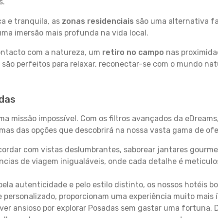
s.
a e tranquila, as
zonas residenciais
são uma alternativa fa
uma imersão mais profunda na vida local.
contacto com a natureza, um
retiro no campo
nas proximida
 são perfeitos para relaxar, reconectar-se com o mundo nat
adas
uma missão impossível. Com os filtros avançados da eDreams
gumas das opções que descobrirá na nossa vasta gama de ofe
ordar com vistas deslumbrantes, saborear jantares gourmet
ncias de viagem inigualáveis, onde cada detalhe é meticu
pela autenticidade e pelo estilo distinto, os nossos hotéis 
e personalizado, proporcionam uma experiência muito mais 
iver ansioso por explorar Posadas sem gastar uma fortuna. 