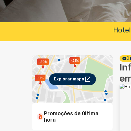
Hotel
O 
-21%
-20%
In
em
-17%
Explorar mapa
Promoções de última
hora