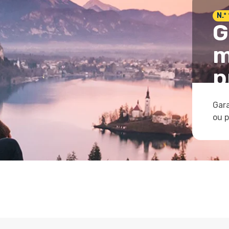
N.º
G
m
p
Gara
ou 