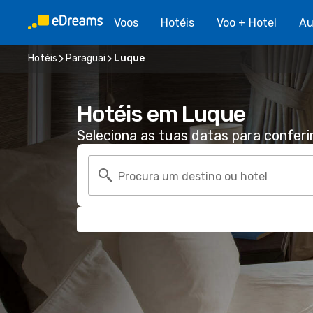
Voos
Hotéis
Voo + Hotel
Au
Hotéis
Paraguai
Luque
Hotéis em Luque
Seleciona as tuas datas para conferi
Procura um destino ou hotel