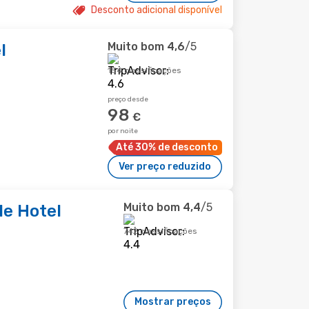
Desconto adicional disponível
Muito bom
4,6
/5
l
154 classificações
preço desde
98
€
por noite
Até 30% de desconto
Ver preço reduzido
Muito bom
4,4
/5
le Hotel
742 classificações
Mostrar preços