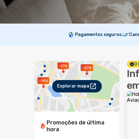
Pagamentos seguros
Canc
O 
-21%
-20%
In
-18%
em
Explorar mapa
Promoções de última
hora