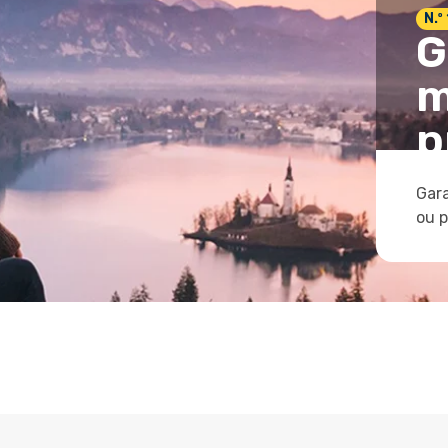
N.º
G
m
p
Gara
ou 