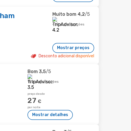
Muito bom
4,2
/5
dham
454 classificações
Mostrar preços
Desconto adicional disponível
Bom
3,5
/5
193 classificações
preço desde
27
€
por noite
Mostrar detalhes