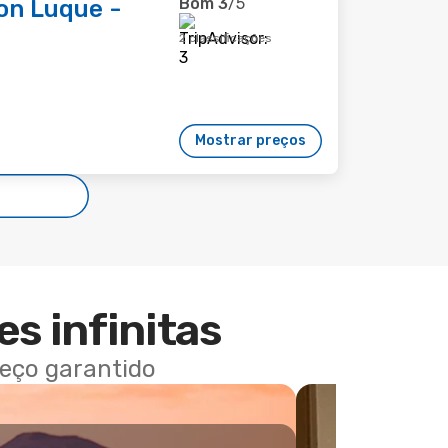
Bom
3
/5
on Luque -
2 classificações
Mostrar preços
es infinitas
reço garantido