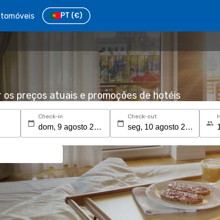
tomóveis
PT
(€)
r os preços atuais e promoções de hotéis
Check-in
Check-out