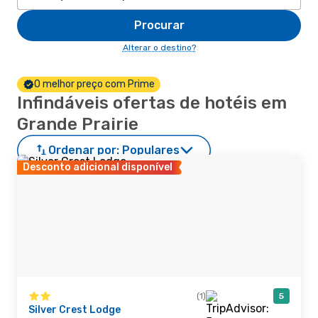
Procurar
Alterar o destino?
O melhor preço com Prime
Infindáveis ofertas de hotéis em
Grande Prairie
Ordenar por:
Populares
Desconto adicional disponível
(1)
5
Silver Crest Lodge