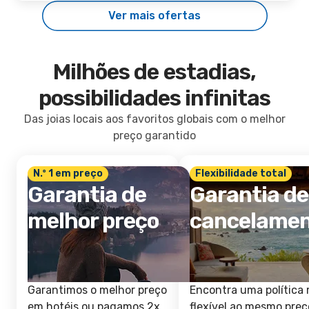
Ver mais ofertas
Milhões de estadias,
possibilidades infinitas
Das joias locais aos favoritos globais com o melhor
preço garantido
N.º 1 em preço
Flexibilidade total
Garantia de
Garantia de
melhor preço
cancelame
Garantimos o melhor preço
Encontra uma política 
em hotéis ou pagamos 2x
flexível ao mesmo preç