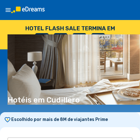
HOTEL FLASH SALE TERMINA EM
--
:
--
:
--
:
--
DIAS
HORAS
MINUTOS
SEGUNDOS
Hotéis em Cudillero
Escolhido por mais de 8M de viajantes Prime