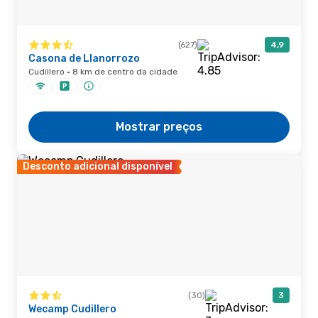
(627)
4,9
Casona de Llanorrozo
Cudillero · 8 km de centro da cidade
Mostrar preços
Desconto adicional disponível
(30)
3
Wecamp Cudillero