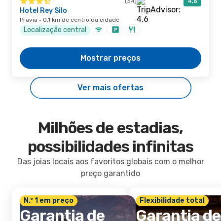
(34)
4,6
Hotel Rey Silo
Pravia · 0,1 km de centro da cidade
Localização central
Mostrar preços
Ver mais ofertas
Milhões de estadias,
possibilidades infinitas
Das joias locais aos favoritos globais com o melhor
preço garantido
N.º 1 em preço
Flexibilidade total
Garantia de
Garantia de