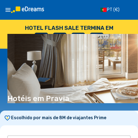
PT
(€)
HOTEL FLASH SALE TERMINA EM
--
:
--
:
--
:
--
DIAS
HORAS
MINUTOS
SEGUNDOS
Hotéis em Pravia
Escolhido por mais de 8M de viajantes Prime