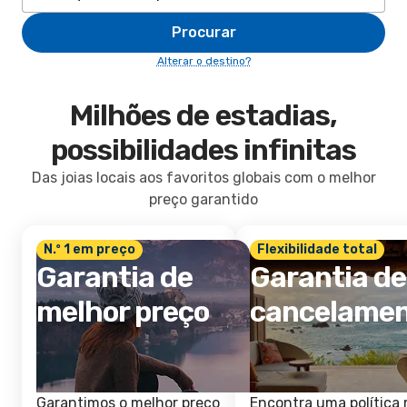
Procurar
Alterar o destino?
Milhões de estadias,
possibilidades infinitas
Das joias locais aos favoritos globais com o melhor
preço garantido
N.º 1 em preço
Flexibilidade total
Garantia de
Garantia de
melhor preço
cancelame
Garantimos o melhor preço
Encontra uma política 