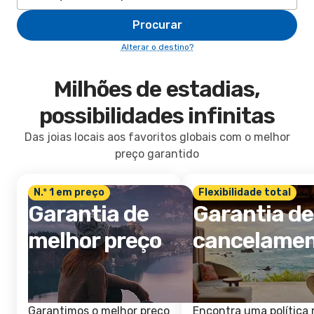
Procurar
Alterar o destino?
Milhões de estadias,
possibilidades infinitas
Das joias locais aos favoritos globais com o melhor
preço garantido
N.º 1 em preço
Flexibilidade total
Garantia de
Garantia de
melhor preço
cancelame
Garantimos o melhor preço
Encontra uma política 