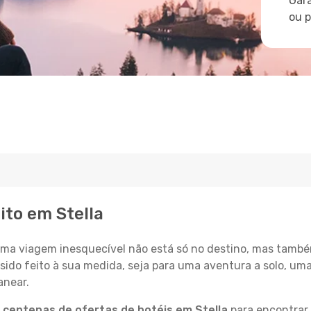
Gara
ou 
ito em Stella
a viagem inesquecível não está só no destino, mas també
sido feito à sua medida, seja para uma aventura a solo, um
anear.
a
centenas de ofertas de hotéis em Stella
para encontrar 