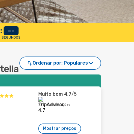
:
--
SEGUNDOS
Ordenar por:
Populares
tella
Muito bom
4,7
/5
735 classificações
Mostrar preços