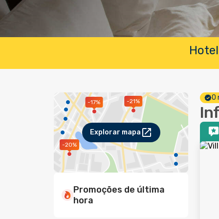
Hotel
O 
-21%
-17%
In
Explorar mapa
-20%
Promoções de última
hora