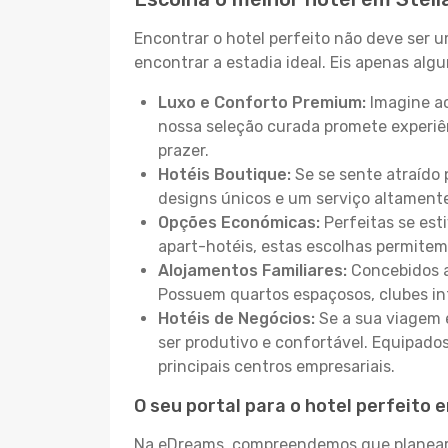
Encontrar o hotel perfeito não deve ser 
encontrar a estadia ideal. Eis apenas al
Luxo e Conforto Premium:
Imagine ac
nossa seleção curada promete experiê
prazer.
Hotéis Boutique:
Se se sente atraído 
designs únicos e um serviço altament
Opções Económicas:
Perfeitas se est
apart-hotéis, estas escolhas permitem
Alojamentos Familiares:
Concebidos a
Possuem quartos espaçosos, clubes inf
Hotéis de Negócios:
Se a sua viagem e
ser produtivo e confortável. Equipado
principais centros empresariais.
O seu portal para o hotel perfeito 
Na eDreams, compreendemos que planear a