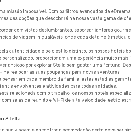
uma missão impossível. Com os filtros avançados da eDreams
gumas das opções que descobrirá na nossa vasta gama de ofe
ordar com vistas deslumbrantes, saborear jantares gourmet
ncias de viagem inigualáveis, onde cada detalhe é meticu
pela autenticidade e pelo estilo distinto, os nossos hotéis 
e personalizado, proporcionam uma experiência muito mais 
iver ansioso por explorar Stella sem gastar uma fortuna. De
-lhe realocar as suas poupanças para novas aventuras.
 pensar em cada membro da família, estas estadias garante
antis envolventes e atividades para todas as idades.
stá relacionada com o trabalho, os nossos hotéis especiali
s com salas de reunião e Wi-Fi de alta velocidade, estão es
em Stella
 sua viagem e encontrar a acomodação certa deve ser simp