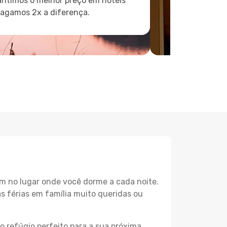
ntimos o melhor preço em hotéis
pagamos 2x a diferença.
m no lugar onde você dorme a cada noite.
as férias em família muito queridas ou
o refúgio perfeito para a sua próxima