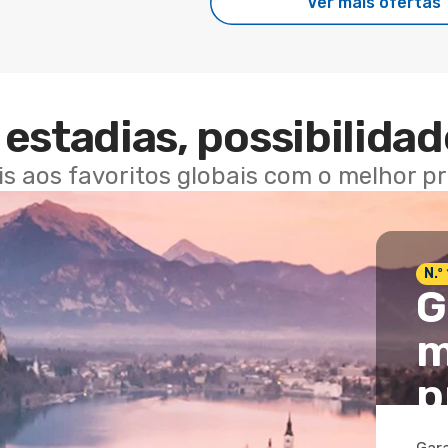
Ver mais ofertas
estadias, possibilidad
ais aos favoritos globais com o melhor p
N.º
G
m
p