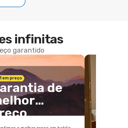
es infinitas
reço garantido
 1 em preço
arantia de
elhor
reço