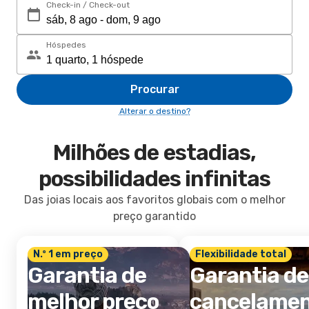
Check-in / Check-out
Hóspedes
Procurar
Alterar o destino?
Milhões de estadias,
possibilidades infinitas
Das joias locais aos favoritos globais com o melhor
preço garantido
N.º 1 em preço
Flexibilidade total
Garantia de
Garantia de
melhor preço
cancelame