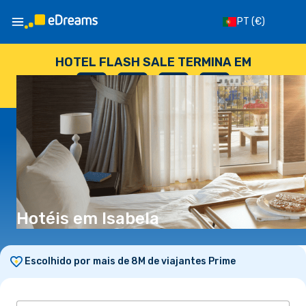
PT
(€)
HOTEL FLASH SALE TERMINA EM
--
:
--
:
--
:
--
DIAS
HORAS
MINUTOS
SEGUNDOS
Hotéis em Isabela
Escolhido por mais de 8M de viajantes Prime