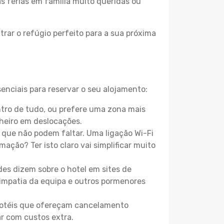
as férias em família muito queridas ou
rar o refúgio perfeito para a sua próxima
enciais para reservar o seu alojamento:
tro de tudo, ou prefere uma zona mais
heiro em deslocações.
que não podem faltar. Uma ligação Wi-Fi
mação? Ter isto claro vai simplificar muito
es dizem sobre o hotel em sites de
 simpatia da equipa e outros pormenores
 hotéis que ofereçam cancelamento
ar com custos extra.