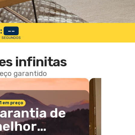
:
--
SEGUNDOS
es infinitas
reço garantido
 1 em preço
arantia de
elhor