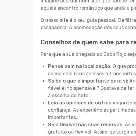
Imagine acordar num sítio que parece ter 
aquele encontro romântico que anda a pl
O nosso site é o seu guia pessoal. Ele filtr
escapadela. A acomodação dos seus sonhos
Conselhos de quem sabe para r
Para que a sua chegada ao Cabo Rojo seja
Pense bem na localização:
O que proc
calma com bons acessos a transportes
Saiba o que é importante para si:
Ant
fiável é indispensável? Gostava de ter 
a escolha do hotel.
Leia as opiniões de outros viajantes
confiança. As experiências partilhadas
importantes.
Seja flexível nas suas reservas:
Às ve
gratuito ou flexível. Assim, se surgir