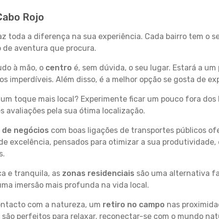
Cabo Rojo
az toda a diferença na sua experiência. Cada bairro tem o 
po de aventura que procura.
tudo à mão, o
centro
é, sem dúvida, o seu lugar. Estará a um 
 imperdíveis. Além disso, é a melhor opção se gosta de exp
um toque mais local? Experimente ficar um pouco fora dos 
 avaliações pela sua ótima localização.
s de negócios
com boas ligações de transportes públicos of
e excelência, pensados para otimizar a sua produtividade,
s.
a e tranquila, as
zonas residenciais
são uma alternativa fa
uma imersão mais profunda na vida local.
contacto com a natureza, um
retiro no campo
nas proximida
 são perfeitos para relaxar, reconectar-se com o mundo nat