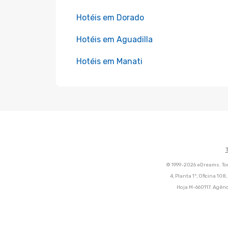
Hotéis em Dorado
Hotéis em Aguadilla
Hotéis em Manati
© 1999-2026 eDreams. Tod
4, Planta 1ª, Oficina 10
Hoja M-660117. Agênc