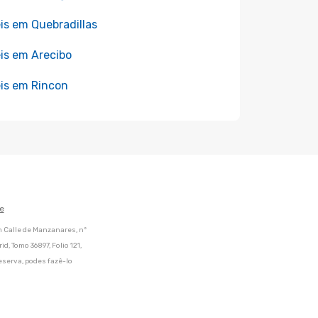
is em Quebradillas
is em Arecibo
is em Rincon
e
m Calle de Manzanares, nº
d, Tomo 36897, Folio 121,
eserva, podes fazê-lo