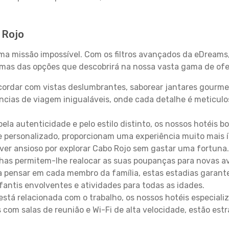
 Rojo
uma missão impossível. Com os filtros avançados da eDreams
gumas das opções que descobrirá na nossa vasta gama de ofe
ordar com vistas deslumbrantes, saborear jantares gourmet
ncias de viagem inigualáveis, onde cada detalhe é meticu
pela autenticidade e pelo estilo distinto, os nossos hotéis 
e personalizado, proporcionam uma experiência muito mais 
iver ansioso por explorar Cabo Rojo sem gastar uma fortuna
lhas permitem-lhe realocar as suas poupanças para novas a
 pensar em cada membro da família, estas estadias garante
antis envolventes e atividades para todas as idades.
stá relacionada com o trabalho, os nossos hotéis especiali
s com salas de reunião e Wi-Fi de alta velocidade, estão es