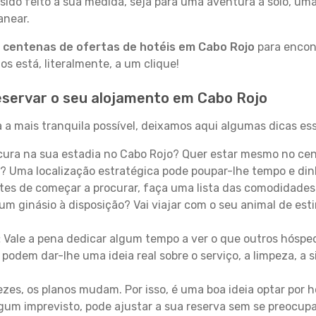
sido feito à sua medida, seja para uma aventura a solo, um
anear.
a
centenas de ofertas de hotéis em Cabo Rojo
para encont
 está, literalmente, a um clique!
eservar o seu alojamento em Cabo Rojo
 a mais tranquila possível, deixamos aqui algumas dicas ess
ura na sua estadia no Cabo Rojo? Quer estar mesmo no cen
? Uma localização estratégica pode poupar-lhe tempo e din
es de começar a procurar, faça uma lista das comodidades 
um ginásio à disposição? Vai viajar com o seu animal de esti
:
Vale a pena dedicar algum tempo a ver o que outros hósped
 podem dar-lhe uma ideia real sobre o serviço, a limpeza, a
zes, os planos mudam. Por isso, é uma boa ideia optar por
 algum imprevisto, pode ajustar a sua reserva sem se preocup