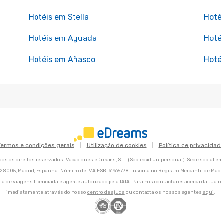
Hotéis em Stella
Hoté
Hotéis em Aguada
Hoté
Hotéis em Añasco
Hoté
Termos e condições gerais
Utilização de cookies
Política de privacidad
os os direitos reservados. Vacaciones eDreams, S.L. (Sociedad Unipersonal). Sede social e
8, 28005, Madrid, Espanha. Número de IVA ESB-61965778. Inscrita no Registro Mercantil de Madri
ia de viagens licenciada e agente autorizado pela IATA. Para nos contactares acerca da tua r
imediatamente através do nosso
centro de ajuda
ou contacta os nossos agentes
aqui
.