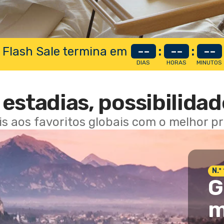
 Flash Sale termina em
--
:
--
:
--
DIAS
HORAS
MINUTOS
estadias, possibilidad
ais aos favoritos globais com o melhor p
N.º
G
m