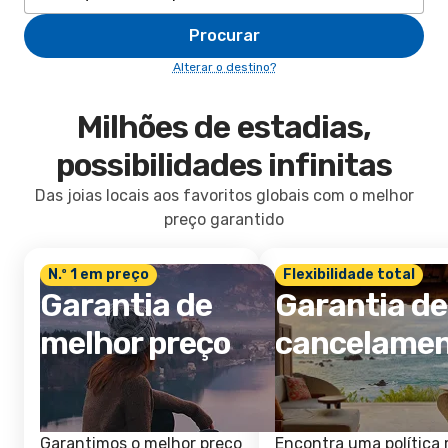
Procurar
Alterar o destino?
Milhões de estadias,
possibilidades infinitas
Das joias locais aos favoritos globais com o melhor
preço garantido
N.º 1 em preço
Flexibilidade total
Garantia de
Garantia de
melhor preço
cancelame
Garantimos o melhor preço
Encontra uma política 