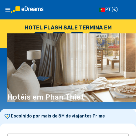
PT
(€)
HOTEL FLASH SALE TERMINA EM
--
:
--
:
--
:
--
DIAS
HORAS
MINUTOS
SEGUNDOS
Hotéis em Phan Thiet
Escolhido por mais de 8M de viajantes Prime