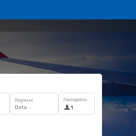
Passageiros
Regresso
Data
1