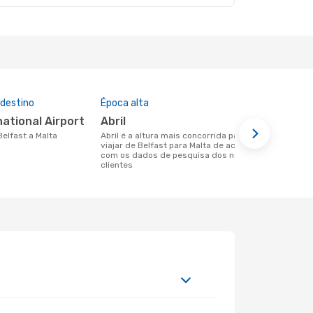
 destino
Época alta
Companhia
nesta rota
national Airport
abril
Ryanair
 Belfast a Malta
abril é a altura mais concorrida para
viajar de Belfast para Malta de acordo
Companhias aéreas que viajam de
com os dados de pesquisa dos nossos
Belfast para
clientes