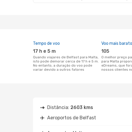
Tempo de voo
Voo mais barat
17 h e 5 m
105
Quando viajares de Belfast para Malta,
O melhor preço para voos de Belfast
isto pode demorar cerca de 17 h e 5 m.
para Malta propor
No entanto, a duração do voo pode
eDreams, que for
variar devido a outros fatores
nossos clientes n
Distância:
2603 kms
Aeroportos de Belfast