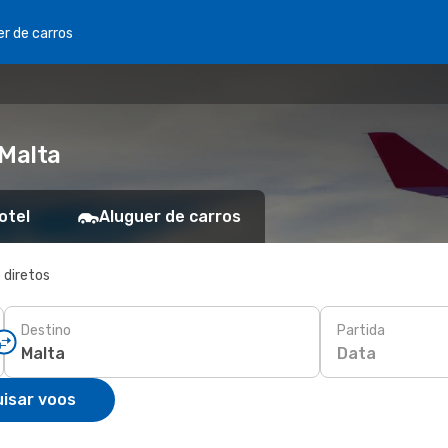
er de carros
 Malta
otel
Aluguer de carros
 diretos
Destino
Partida
Data
isar voos