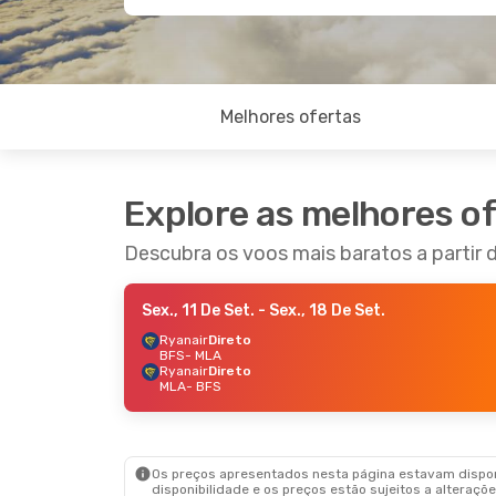
Melhores ofertas
Explore as melhores o
Descubra os voos mais baratos a partir 
Sex., 11 De Set.
- Sex., 18 De Set.
Ryanair
Direto
BFS
- MLA
Ryanair
Direto
MLA
- BFS
Os preços apresentados nesta página estavam disponí
disponibilidade e os preços estão sujeitos a alteraçõe