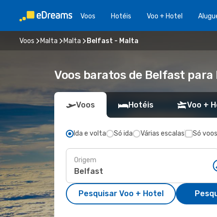
Voos
Hotéis
Voo + Hotel
Alugu
Voos
Malta
Malta
Belfast - Malta
Voos baratos de Belfast para
Voos
Hotéis
Voo + H
Ida e volta
Só ida
Várias escalas
Só voos
Origem
Pesquisar Voo + Hotel
Pesqu