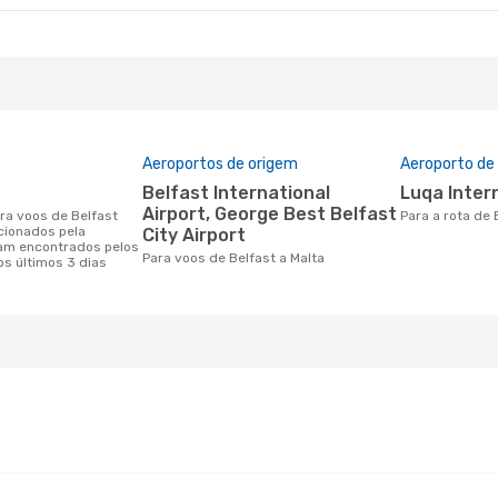
o
Aeroportos de origem
Aeroporto de
Belfast International
Luqa Inter
Airport, George Best Belfast
Para a rota de
cionados pela
City Airport
am encontrados pelos
Para voos de Belfast a Malta
os últimos 3 dias