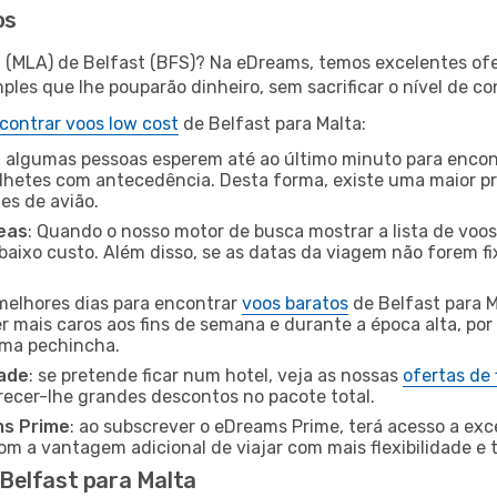
os
a (MLA) de Belfast (BFS)? Na eDreams, temos excelentes ofe
les que lhe pouparão dinheiro, sem sacrificar o nível de co
contrar voos low cost
de Belfast para Malta:
 algumas pessoas esperem até ao último minuto para encont
hetes com antecedência. Desta forma, existe uma maior pr
tes de avião.
eas
: Quando o nosso motor de busca mostrar a lista de voos 
baixo custo. Além disso, se as datas da viagem não forem fi
 melhores dias para encontrar
voos baratos
de Belfast para M
r mais caros aos fins de semana e durante a época alta, por
uma pechincha.
dade
: se pretende ficar num hotel, veja as nossas
ofertas de
recer-lhe grandes descontos no pacote total.
ms Prime
: ao subscrever o eDreams Prime, terá acesso a exc
m a vantagem adicional de viajar com mais flexibilidade e 
Belfast para Malta