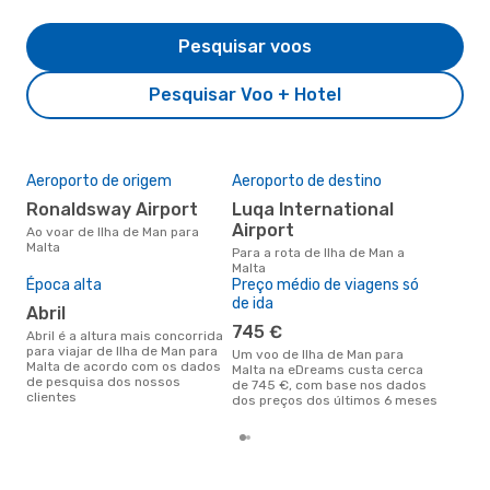
Pesquisar voos
Pesquisar Voo + Hotel
Aeroporto de origem
Aeroporto de destino
A m
res
Ronaldsway Airport
Luqa International
fe
Airport
Ao voar de Ilha de Man para
Malta
outubro é uma das melhores
Para a rota de Ilha de Man a
altu
Malta
com
Época alta
Preço médio de viagens só
aco
de ida
abril
nos
745 €
abril é a altura mais concorrida
para viajar de Ilha de Man para
Um voo de Ilha de Man para
Malta de acordo com os dados
Malta na eDreams custa cerca
de pesquisa dos nossos
de 745 €, com base nos dados
clientes
dos preços dos últimos 6 meses