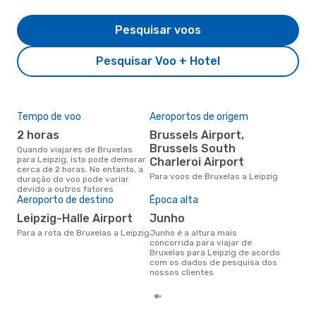
Pesquisar voos
Pesquisar Voo + Hotel
Tempo de voo
Aeroportos de origem
Pre
de 
2 horas
Brussels Airport,
31
Brussels South
Quando viajares de Bruxelas
para Leipzig, isto pode demorar
Charleroi Airport
Um voo de Bruxelas para Leipzig
cerca de 2 horas. No entanto, a
na 
Para voos de Bruxelas a Leipzig
duração do voo pode variar
€, 
devido a outros fatores
pre
Aeroporto de destino
Época alta
Leipzig-Halle Airport
junho
Para a rota de Bruxelas a Leipzig
junho é a altura mais
concorrida para viajar de
Bruxelas para Leipzig de acordo
com os dados de pesquisa dos
nossos clientes