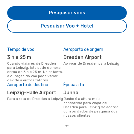
Pesquisar voos
Pesquisar Voo + Hotel
Tempo de voo
Aeroporto de origem
Pre
de 
3 h e 25 m
Dresden Airport
2
Quando viajares de Dresden
Ao voar de Dresden para Leipzig
para Leipzig, isto pode demorar
Um voo de Dresden para Leipzig
cerca de 3 h e 25 m. No entanto,
na 
a duração do voo pode variar
€, 
devido a outros fatores
pre
Aeroporto de destino
Época alta
Leipzig-Halle Airport
junho
Para a rota de Dresden a Leipzig
junho é a altura mais
concorrida para viajar de
Dresden para Leipzig de acordo
com os dados de pesquisa dos
nossos clientes