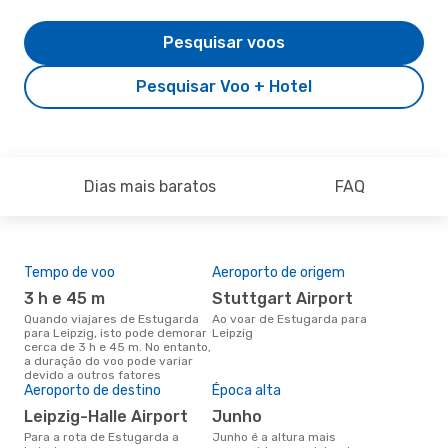
Pesquisar voos
Pesquisar Voo + Hotel
Dias mais baratos
FAQ
Tempo de voo
Aeroporto de origem
Pre
de 
3 h e 45 m
Stuttgart Airport
3
Quando viajares de Estugarda
Ao voar de Estugarda para
para Leipzig, isto pode demorar
Leipzig
Um voo de Estugarda para
cerca de 3 h e 45 m. No entanto,
Lei
a duração do voo pode variar
de 
devido a outros fatores
dos
Aeroporto de destino
Época alta
Leipzig-Halle Airport
junho
Para a rota de Estugarda a
junho é a altura mais