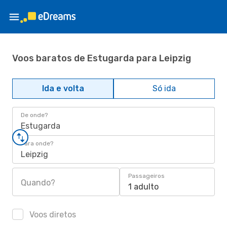
Voos baratos de Estugarda para Leipzig
Ida e volta
Só ida
De onde?
Estugarda
Para onde?
Leipzig
Passageiros
Quando?
1 adulto
Voos diretos