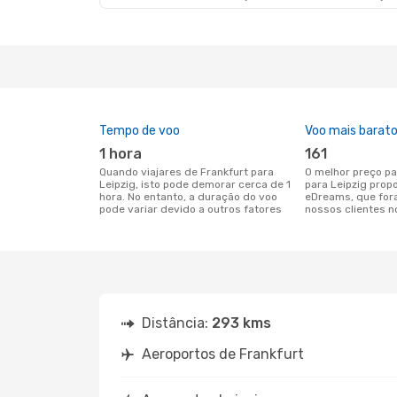
Tempo de voo
Voo mais barat
1 hora
161
Quando viajares de Frankfurt para
O melhor preço para voos de Frankfurt
Leipzig, isto pode demorar cerca de 1
para Leipzig prop
hora. No entanto, a duração do voo
eDreams, que for
pode variar devido a outros fatores
nossos clientes n
Distância:
293 kms
Aeroportos de Frankfurt