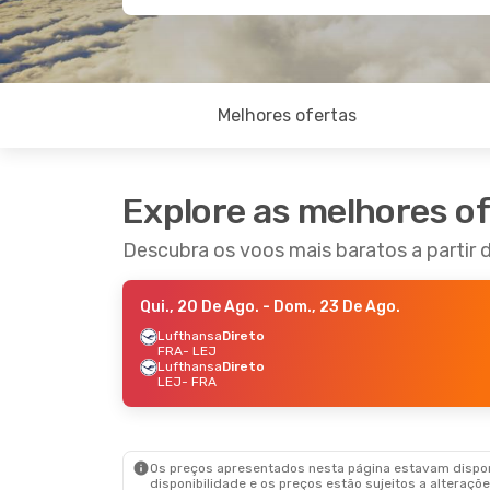
Melhores ofertas
Explore as melhores o
Descubra os voos mais baratos a partir d
Qui., 20 De Ago.
- Dom., 23 De Ago.
Lufthansa
Direto
FRA
- LEJ
Lufthansa
Direto
LEJ
- FRA
Os preços apresentados nesta página estavam disponí
disponibilidade e os preços estão sujeitos a alteraçõe