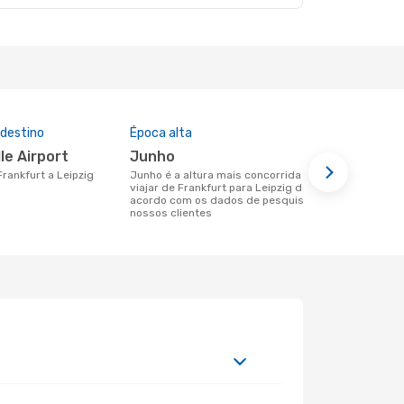
 destino
Época alta
Companhia
nesta rota
lle Airport
junho
Lufthan
 Frankfurt a Leipzig
junho é a altura mais concorrida para
viajar de Frankfurt para Leipzig de
Companhias aéreas que viajam de
acordo com os dados de pesquisa dos
Frankfurt pa
nossos clientes