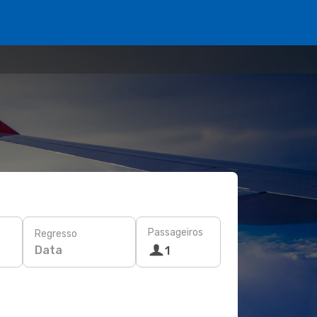
Passageiros
Regresso
Data
1