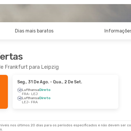
Dias mais baratos
Informações
fertas
e Frankfurt para Leipzig
Seg., 31 De Ago.
- Qua., 2 De Set.
Lufthansa
Direto
FRA
- LEJ
Lufthansa
Direto
LEJ
- FRA
veis nos últimos 20 dias para os períodos especificados e não devem ser con
s.