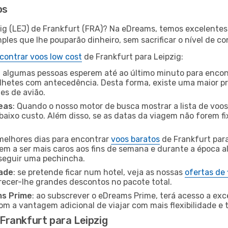
os
zig (LEJ) de Frankfurt (FRA)? Na eDreams, temos excelentes 
les que lhe pouparão dinheiro, sem sacrificar o nível de co
contrar voos low cost
de Frankfurt para Leipzig:
 algumas pessoas esperem até ao último minuto para encont
hetes com antecedência. Desta forma, existe uma maior pr
tes de avião.
eas
: Quando o nosso motor de busca mostrar a lista de voos 
baixo custo. Além disso, se as datas da viagem não forem fi
 melhores dias para encontrar
voos baratos
de Frankfurt par
dem a ser mais caros aos fins de semana e durante a época al
nseguir uma pechincha.
dade
: se pretende ficar num hotel, veja as nossas
ofertas de
recer-lhe grandes descontos no pacote total.
ms Prime
: ao subscrever o eDreams Prime, terá acesso a exc
m a vantagem adicional de viajar com mais flexibilidade e 
rankfurt para Leipzig