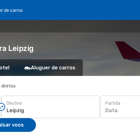
er de carros
ra Leipzig
otel
Aluguer de carros
 diretos
Destino
Partida
Data
isar voos