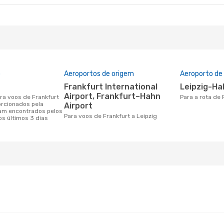
o
Aeroportos de origem
Aeroporto de
Frankfurt International
Leipzig-Ha
Airport, Frankfurt–Hahn
Para a rota de
orcionados pela
Airport
am encontrados pelos
Para voos de Frankfurt a Leipzig
os últimos 3 dias