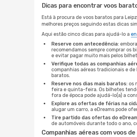
Dicas para encontrar voos barat
Está à procura de voos baratos para Leip
melhores preços seguindo estas dicas simp
Aqui estão cinco dicas para ajudá-lo a
en
Reserve com antecedência
: embora
recomendamos sempre comprar os bil
e evitar pagar muito mais pelos bilhe
Verifique todas as companhias aér
companhias aéreas tradicionais e de 
baratos.
Reserve nos dias mais baratos
: os
feira e quinta-feira. Os bilhetes ten
fora de época pode ajudá-lo(a) a co
Explore as ofertas de férias na ci
alugar um carro, a eDreams pode ofe
Tire partido das ofertas do eDrea
de automóveis durante todo o ano, co
Companhias aéreas com voos de F