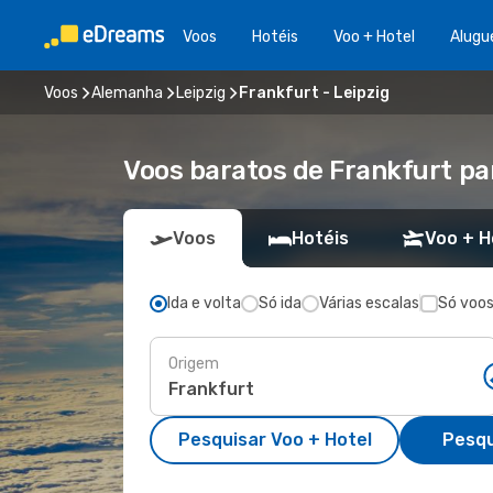
Voos
Hotéis
Voo + Hotel
Alugu
Voos
Alemanha
Leipzig
Frankfurt - Leipzig
Voos baratos de Frankfurt pa
Voos
Hotéis
Voo + H
Ida e volta
Só ida
Várias escalas
Só voos
Origem
Pesquisar Voo + Hotel
Pesqu