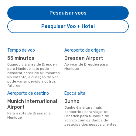
Pesquisar voos
Pesquisar Voo + Hotel
Tempo de voo
Aeroporto de origem
Com
ope
55 minutos
Dresden Airport
L
Quando viajares de Dresden
Ao voar de Dresden para
para Munique, isto pode
Munique
Companhias aéreas que viajam
demorar cerca de 55 minutos.
de 
No entanto, a duração do voo
pode variar devido a outros
fatores
A m
Aeroporto de destino
Época alta
res
Munich International
junho
d
Airport
junho é a altura mais
junho é uma das melhores
concorrida para viajar de
Para a rota de Dresden a
altu
Dresden para Munique de
Munique
com
acordo com os dados de
aco
pesquisa dos nossos clientes
nos