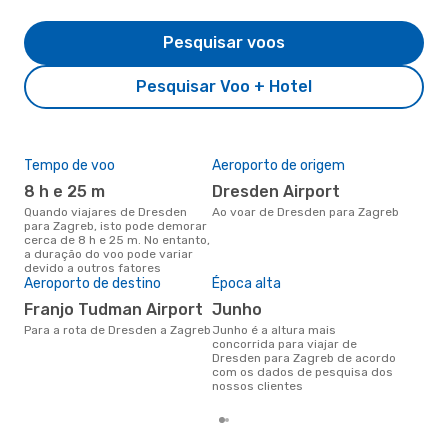
Pesquisar voos
Pesquisar Voo + Hotel
Tempo de voo
Aeroporto de origem
Pre
de 
8 h e 25 m
Dresden Airport
3
Quando viajares de Dresden
Ao voar de Dresden para Zagreb
para Zagreb, isto pode demorar
Um voo de Dresden para Zagreb
cerca de 8 h e 25 m. No entanto,
na 
a duração do voo pode variar
€, 
devido a outros fatores
pre
Aeroporto de destino
Época alta
Franjo Tudman Airport
junho
Para a rota de Dresden a Zagreb
junho é a altura mais
concorrida para viajar de
Dresden para Zagreb de acordo
com os dados de pesquisa dos
nossos clientes