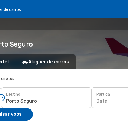
er de carros
rto Seguro
otel
Aluguer de carros
 diretos
Destino
Partida
Data
isar voos