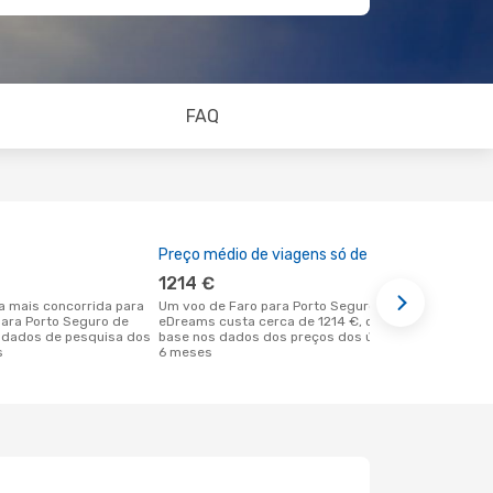
FAQ
Preço médio de viagens só de ida
A melhor al
1214 €
dezemb
Um voo de Faro para Porto Seguro na
abril é uma das melhores alturas para
para Porto Seguro de
eDreams custa cerca de 1214 €, com
voar para P
 dados de pesquisa dos
base nos dados dos preços dos últimos
Faro de aco
s
6 meses
nossos clie