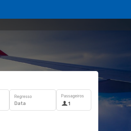
Passageiros
Regresso
Data
1