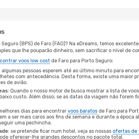
os
o Seguro (BPS) de Faro (FAO)? Na eDreams, temos excelentes
les que lhe pouparão dinheiro, sem sacrificar o nível de co
contrar voos low cost
de Faro para Porto Seguro:
 algumas pessoas esperem até ao último minuto para encont
hetes com antecedência. Desta forma, existe uma maior pr
tes de avião.
eas
: Quando o nosso motor de busca mostrar a lista de voos 
baixo custo. Além disso, se as datas da viagem não forem fi
 melhores dias para encontrar
voos baratos
de Faro para Por
dem a ser mais caros aos fins de semana e durante a época al
nseguir uma pechincha.
dade
: se pretende ficar num hotel, veja as nossas
ofertas de
pode oferecer-lhe grandes descontos no pacote total.