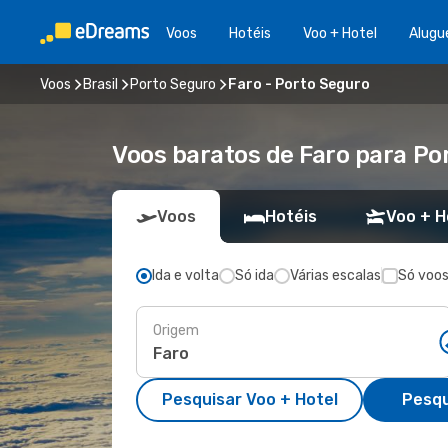
Voos
Hotéis
Voo + Hotel
Alugu
Voos
Brasil
Porto Seguro
Faro - Porto Seguro
Voos baratos de Faro para Po
Voos
Hotéis
Voo + H
Ida e volta
Só ida
Várias escalas
Só voos
Origem
Pesquisar Voo + Hotel
Pesqu