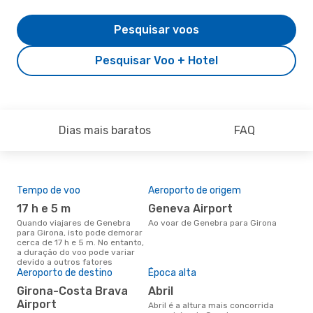
Pesquisar voos
Pesquisar Voo + Hotel
Dias mais baratos
FAQ
Tempo de voo
Aeroporto de origem
Pre
de 
17 h e 5 m
Geneva Airport
5
Quando viajares de Genebra
Ao voar de Genebra para Girona
para Girona, isto pode demorar
Um voo de Genebra para Girona
cerca de 17 h e 5 m. No entanto,
na 
a duração do voo pode variar
€, 
devido a outros fatores
pre
Aeroporto de destino
Época alta
Girona-Costa Brava
abril
Airport
abril é a altura mais concorrida