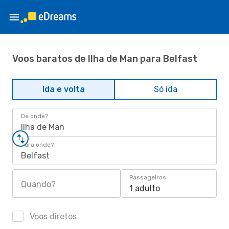
Voos baratos de Ilha de Man para Belfast
Ida e volta
Só ida
De onde?
Ilha de Man
Para onde?
Belfast
Passageiros
Quando?
1 adulto
Voos diretos