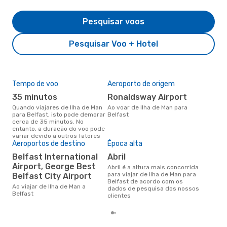
Pesquisar voos
Pesquisar Voo + Hotel
Tempo de voo
Aeroporto de origem
Pre
de 
35 minutos
Ronaldsway Airport
2
Quando viajares de Ilha de Man
Ao voar de Ilha de Man para
para Belfast, isto pode demorar
Belfast
Um voo de Ilha de Man para
cerca de 35 minutos. No
Bel
entanto, a duração do voo pode
de 
variar devido a outros fatores
dos
Aeroportos de destino
Época alta
Belfast International
abril
Airport, George Best
abril é a altura mais concorrida
para viajar de Ilha de Man para
Belfast City Airport
Belfast de acordo com os
Ao viajar de Ilha de Man a
dados de pesquisa dos nossos
Belfast
clientes