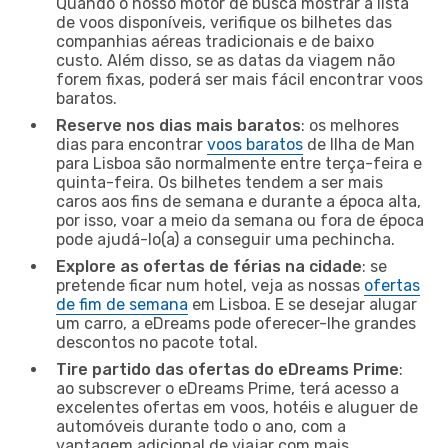
Quando o nosso motor de busca mostrar a lista
de voos disponíveis, verifique os bilhetes das
companhias aéreas tradicionais e de baixo
custo. Além disso, se as datas da viagem não
forem fixas, poderá ser mais fácil encontrar voos
baratos.
Reserve nos dias mais baratos
: os melhores
dias para encontrar
voos baratos
de Ilha de Man
para Lisboa são normalmente entre terça-feira e
quinta-feira. Os bilhetes tendem a ser mais
caros aos fins de semana e durante a época alta,
por isso, voar a meio da semana ou fora de época
pode ajudá-lo(a) a conseguir uma pechincha.
Explore as ofertas de férias na cidade
: se
pretende ficar num hotel, veja as nossas
ofertas
de fim de semana
em Lisboa. E se desejar alugar
um carro, a eDreams pode oferecer-lhe grandes
descontos no pacote total.
Tire partido das ofertas do eDreams Prime
:
ao subscrever o eDreams Prime, terá acesso a
excelentes ofertas em voos, hotéis e aluguer de
automóveis durante todo o ano, com a
vantagem adicional de viajar com mais