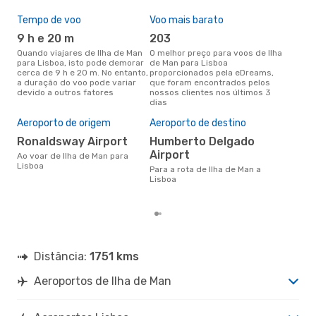
Tempo de voo
Voo mais barato
Épo
9 h e 20 m
203
j
Quando viajares de Ilha de Man
O melhor preço para voos de Ilha
junho é a altura mais
para Lisboa, isto pode demorar
de Man para Lisboa
conc
cerca de 9 h e 20 m. No entanto,
proporcionados pela eDreams,
Man
a duração do voo pode variar
que foram encontrados pelos
os 
devido a outros fatores
nossos clientes nos últimos 3
nos
dias
A m
res
Aeroporto de origem
Aeroporto de destino
j
Ronaldsway Airport
Humberto Delgado
setembro é uma das melhores
Airport
Ao voar de Ilha de Man para
altu
Lisboa
Para a rota de Ilha de Man a
com
Lisboa
aco
nos
Distância:
1751 kms
Aeroportos de Ilha de Man