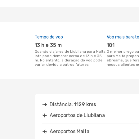
Tempo de voo
Voo mais barat
13 h e 35 m
181
Quando viajares de Liubliana para Malta,
O melhor preço para voos de Liubliana
isto pode demorar cerca de 13 h e 35
para Malta propor
m. No entanto, a duração do voo pode
eDreams, que for
variar devido a outros fatores
nossos clientes n
Distância:
1129 kms
Aeroportos de Liubliana
Aeroportos Malta