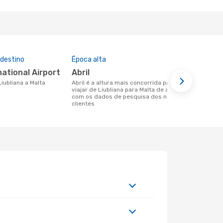
 destino
Época alta
Preço médi
national Airport
abril
222 €
Liubliana a Malta
abril é a altura mais concorrida para
Um voo de Liubliana para Malta na
viajar de Liubliana para Malta de acordo
eDreams cus
com os dados de pesquisa dos nossos
base nos da
clientes
6 meses