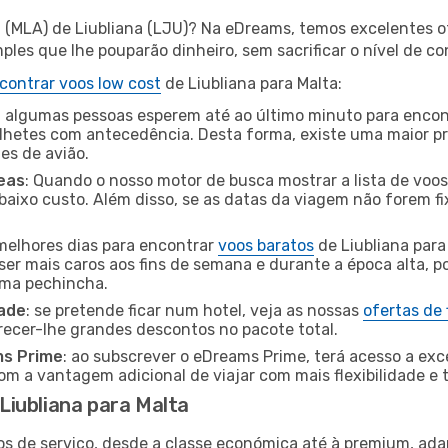
a (MLA) de Liubliana (LJU)? Na eDreams, temos excelentes of
les que lhe pouparão dinheiro, sem sacrificar o nível de co
contrar voos low cost
de Liubliana para Malta:
 algumas pessoas esperem até ao último minuto para encont
hetes com antecedência. Desta forma, existe uma maior pr
tes de avião.
eas
: Quando o nosso motor de busca mostrar a lista de voos 
baixo custo. Além disso, se as datas da viagem não forem fi
 melhores dias para encontrar
voos baratos
de Liubliana para
ser mais caros aos fins de semana e durante a época alta, p
uma pechincha.
dade
: se pretende ficar num hotel, veja as nossas
ofertas de
recer-lhe grandes descontos no pacote total.
ms Prime
: ao subscrever o eDreams Prime, terá acesso a exc
m a vantagem adicional de viajar com mais flexibilidade e 
iubliana para Malta
os de serviço, desde a classe económica até à premium, ad