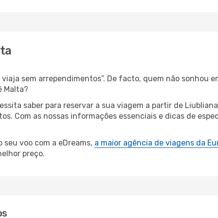
lta
s, viaja sem arrependimentos”. De facto, quem não sonhou e
é Malta?
cessita saber para reservar a sua viagem a partir de Liubl
s. Com as nossas informações essenciais e dicas de especia
 o seu voo com a eDreams,
a maior agência de viagens da Eu
elhor preço.
os