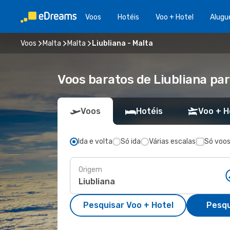
Voos
Hotéis
Voo + Hotel
Alugu
Voos
Malta
Malta
Liubliana - Malta
Voos baratos de Liubliana pa
Voos
Hotéis
Voo + H
Ida e volta
Só ida
Várias escalas
Só voos
Origem
Pesquisar Voo + Hotel
Pesqu