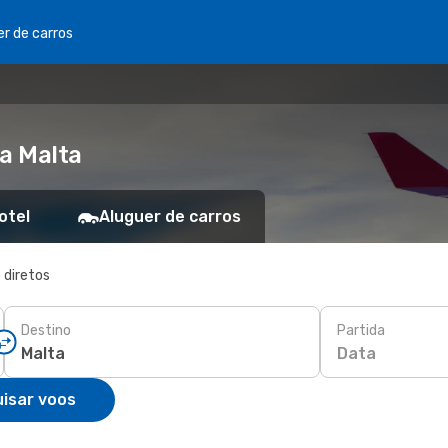
er de carros
ra Malta
otel
Aluguer de carros
 diretos
Destino
Partida
Data
isar voos