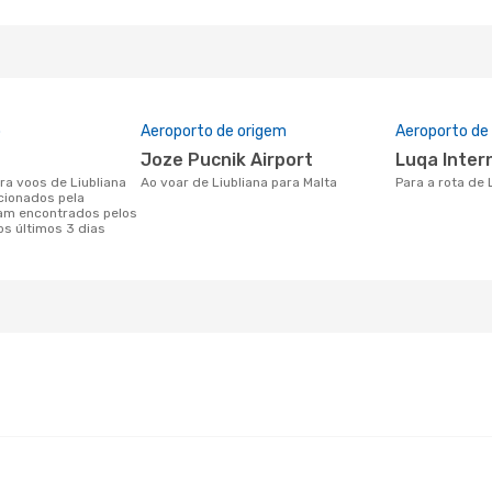
o
Aeroporto de origem
Aeroporto de
Joze Pucnik Airport
Luqa Inter
Ao voar de Liubliana para Malta
Para a rota de 
cionados pela
am encontrados pelos
os últimos 3 dias