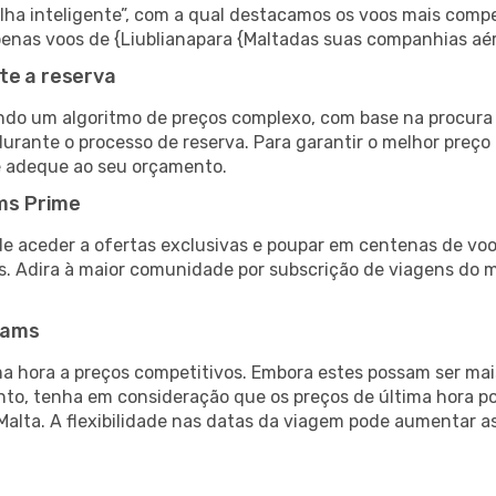
 inteligente”, com a qual destacamos os voos mais compet
 apenas voos de {Liublianapara {Maltadas suas companhias aé
te a reserva
do um algoritmo de preços complexo, com base na procura e
urante o processo de reserva. Para garantir o melhor preço 
e adeque ao seu orçamento.
ms Prime
de aceder a ofertas exclusivas e poupar em centenas de voo
s. Adira à maior comunidade por subscrição de viagens do
eams
 hora a preços competitivos. Embora estes possam ser mais
nto, tenha em consideração que os preços de última hora p
Malta. A flexibilidade nas datas da viagem pode aumentar a