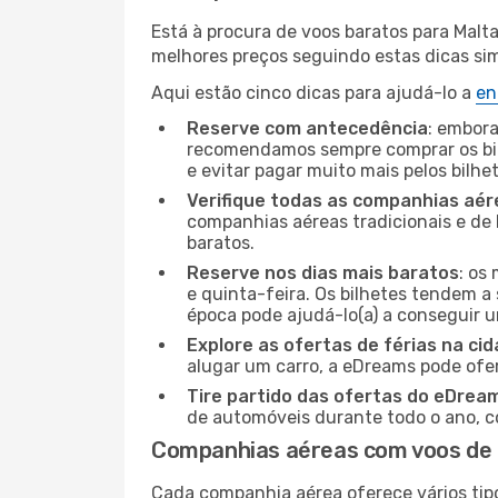
Está à procura de voos baratos para Malt
melhores preços seguindo estas dicas simp
Aqui estão cinco dicas para ajudá-lo a
en
Reserve com antecedência
: embora
recomendamos sempre comprar os bil
e evitar pagar muito mais pelos bilhe
Verifique todas as companhias aér
companhias aéreas tradicionais e de 
baratos.
Reserve nos dias mais baratos
: os
e quinta-feira. Os bilhetes tendem a 
época pode ajudá-lo(a) a conseguir 
Explore as ofertas de férias na ci
alugar um carro, a eDreams pode ofe
Tire partido das ofertas do eDrea
de automóveis durante todo o ano, co
Companhias aéreas com voos de L
Cada companhia aérea oferece vários tip