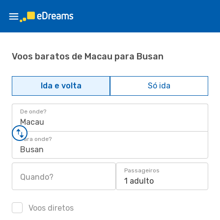
Voos baratos de Macau para Busan
Ida e volta
Só ida
De onde?
Macau
Para onde?
Busan
Passageiros
Quando?
1 adulto
Voos diretos