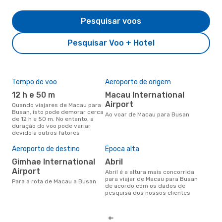
Pesquisar voos
Pesquisar Voo + Hotel
Tempo de voo
Aeroporto de origem
Com
ope
12 h e 50 m
Macau International
A
Airport
Quando viajares de Macau para
Busan, isto pode demorar cerca
Companhias aéreas que viajam
Ao voar de Macau para Busan
de 12 h e 50 m. No entanto, a
de 
duração do voo pode variar
devido a outros fatores
A m
Aeroporto de destino
Época alta
res
Gimhae International
abril
m
Airport
abril é a altura mais concorrida
outubro é uma das melhores
para viajar de Macau para Busan
altu
Para a rota de Macau a Busan
de acordo com os dados de
com
pesquisa dos nossos clientes
aco
nos