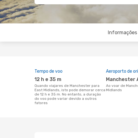
Informações 
Tempo de voo
Aeroporto de o
12 h e 35 m
Manchester 
Quando viajares de Manchester para
Ao voar de Manchester para East
East Midlands, isto pode demorar cerca
Midlands
de 12 h e 35 m. No entanto, a duração
do voo pode variar devido a outros
fatores