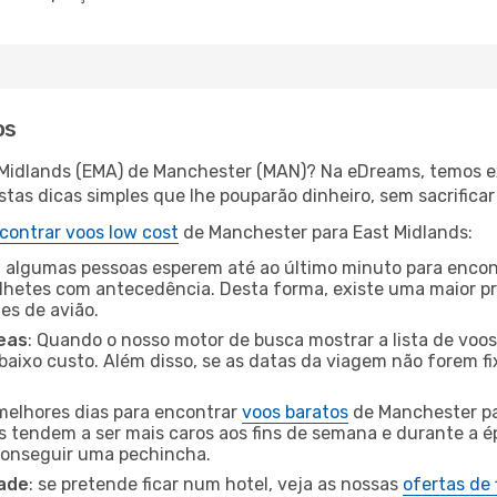
os
t Midlands (EMA) de Manchester (MAN)? Na eDreams, temos ex
as dicas simples que lhe pouparão dinheiro, sem sacrificar 
contrar voos low cost
de Manchester para East Midlands:
 algumas pessoas esperem até ao último minuto para encont
hetes com antecedência. Desta forma, existe uma maior pr
tes de avião.
eas
: Quando o nosso motor de busca mostrar a lista de voos 
baixo custo. Além disso, se as datas da viagem não forem fi
 melhores dias para encontrar
voos baratos
de Manchester pa
es tendem a ser mais caros aos fins de semana e durante a é
 conseguir uma pechincha.
dade
: se pretende ficar num hotel, veja as nossas
ofertas de