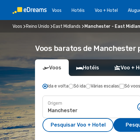
Voos
Hotéis
Voo + Hotel
Alugu
Voos
Reino Unido
East Midlands
Manchester - East Midla
Voos baratos de Manchester 
Voos
Hotéis
Voo + H
Ida e volta
Só ida
Várias escalas
Só voos
Origem
Pesquisar Voo + Hotel
Pesqu