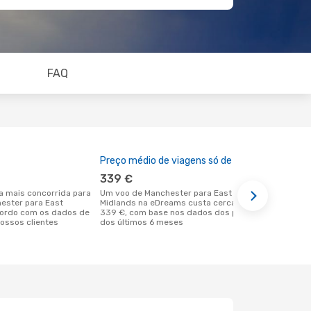
FAQ
Preço médio de viagens só de ida
A melhor al
339 €
outubro
Um voo de Manchester para East
dezembro é uma das melhores alturas
hester para East
Midlands na eDreams custa cerca de
para voar p
cordo com os dados de
339 €, com base nos dados dos preços
partida em 
ossos clientes
dos últimos 6 meses
os dados re