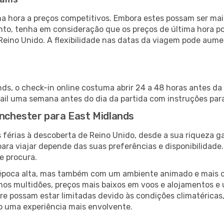
 hora a preços competitivos. Embora estes possam ser mais
nto, tenha em consideração que os preços de última hora p
Reino Unido. A flexibilidade nas datas da viagem pode aume
ds, o check-in online costuma abrir 24 a 48 horas antes da
il uma semana antes do dia da partida com instruções para
anchester para East Midlands
 férias à descoberta de Reino Unido, desde a sua riqueza g
ara viajar depende das suas preferências e disponibilidade
e procura.
poca alta, mas também com um ambiente animado e mais ofert
s multidões, preços mais baixos em voos e alojamentos e 
vre possam estar limitadas devido às condições climatéricas
o uma experiência mais envolvente.