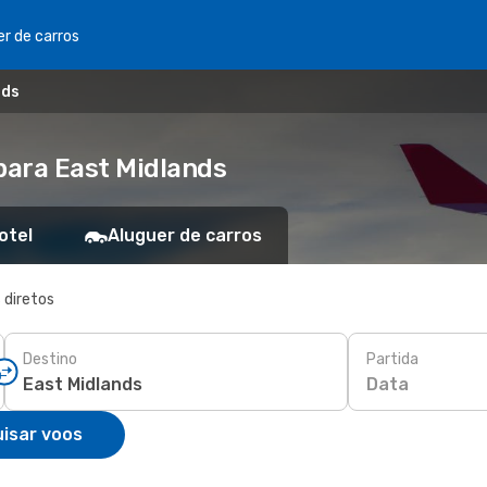
er de carros
nds
para East Midlands
otel
Aluguer de carros
 diretos
Destino
Partida
Data
isar voos