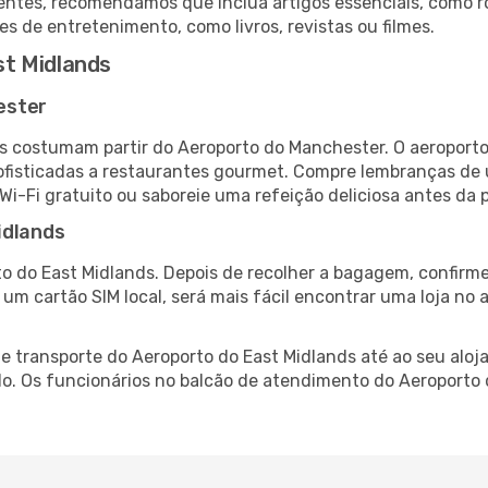
ntes, recomendamos que inclua artigos essenciais, como r
es de entretenimento, como livros, revistas ou filmes.
t Midlands
ester
s costumam partir do Aeroporto do Manchester. O aeroporto
fisticadas a restaurantes gourmet. Compre lembranças de úl
 Wi-Fi gratuito ou saboreie uma refeição deliciosa antes da p
idlands
o do East Midlands. Depois de recolher a bagagem, confirme
e um cartão SIM local, será mais fácil encontrar uma loja n
 transporte do Aeroporto do East Midlands até ao seu aloja
do. Os funcionários no balcão de atendimento do Aeroport