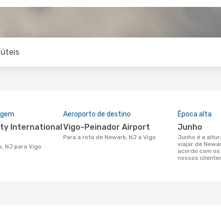
úteis
rigem
Aeroporto de destino
Época alta
Vigo-Peinador Airport
junho
Para a rota de Newark, NJ a Vigo
junho é a altura mais concorrida para
viajar de Newa
k, NJ para Vigo
acordo com os
nossos cliente