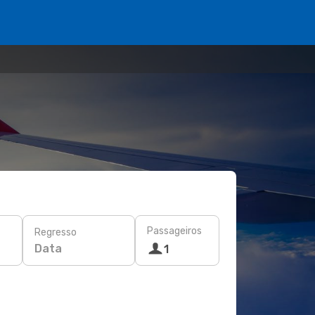
Passageiros
Regresso
Data
1