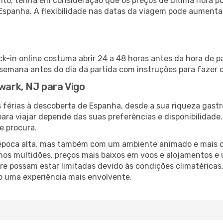
nto, tenha em consideração que os preços de última hora p
Espanha. A flexibilidade nas datas da viagem pode aumenta
ck-in online costuma abrir 24 a 48 horas antes da hora de p
emana antes do dia da partida com instruções para fazer o
ewark, NJ para Vigo
 férias à descoberta de Espanha, desde a sua riqueza gastr
ara viajar depende das suas preferências e disponibilidade
e procura.
poca alta, mas também com um ambiente animado e mais ofert
s multidões, preços mais baixos em voos e alojamentos e 
vre possam estar limitadas devido às condições climatéricas
o uma experiência mais envolvente.