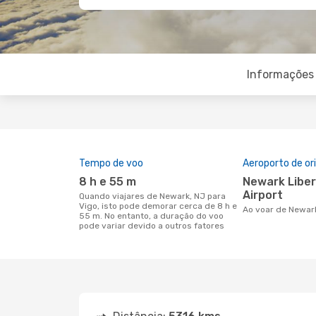
Informações 
Tempo de voo
Aeroporto de o
8 h e 55 m
Newark Liberty International
Airport
Quando viajares de Newark, NJ para
Vigo, isto pode demorar cerca de 8 h e
Ao voar de Newar
55 m. No entanto, a duração do voo
pode variar devido a outros fatores