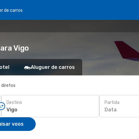
er de carros
ara Vigo
otel
Aluguer de carros
 diretos
Destino
Partida
Data
isar voos