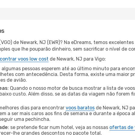
os
 (VGO) de Newark, NJ (EWR)? Na eDreams, temos excelentes o
les que lhe pouparão dinheiro, sem sacrificar o nível de co
contrar voos low cost
de Newark, NJ para Vigo:
 algumas pessoas esperem até ao último minuto para encont
hetes com antecedência. Desta forma, existe uma maior pr
tes de avião.
eas
: Quando o nosso motor de busca mostrar a lista de voos 
baixo custo. Além disso, se as datas da viagem não forem fi
 melhores dias para encontrar
voos baratos
de Newark, NJ pa
dem a ser mais caros aos fins de semana e durante a época al
nseguir uma pechincha.
dade
: se pretende ficar num hotel, veja as nossas
ofertas de
recer-lhe grandes descontos no pacote total.