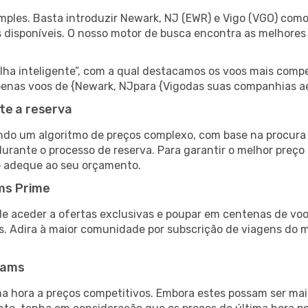
ples. Basta introduzir Newark, NJ (EWR) e Vigo (VGO) como 
s disponíveis. O nosso motor de busca encontra as melhores
 inteligente”, com a qual destacamos os voos mais compet
r apenas voos de {Newark, NJpara {Vigodas suas companhias a
te a reserva
do um algoritmo de preços complexo, com base na procura e
urante o processo de reserva. Para garantir o melhor preço 
e adeque ao seu orçamento.
ms Prime
de aceder a ofertas exclusivas e poupar em centenas de voo
s. Adira à maior comunidade por subscrição de viagens do
eams
 hora a preços competitivos. Embora estes possam ser mais