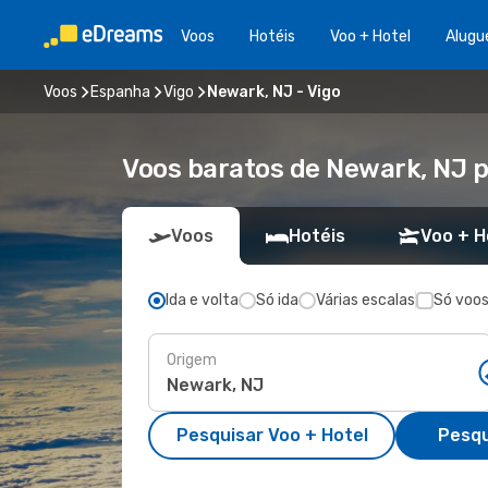
Voos
Hotéis
Voo + Hotel
Alugu
Voos
Espanha
Vigo
Newark, NJ - Vigo
Voos baratos de Newark, NJ p
Voos
Hotéis
Voo + H
Ida e volta
Só ida
Várias escalas
Só voos
Origem
Pesquisar Voo + Hotel
Pesqu