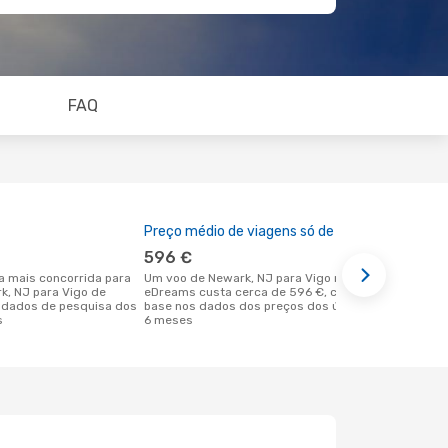
FAQ
Preço médio de viagens só de ida
A melhor al
596 €
abril
Um voo de Newark, NJ para Vigo na
abril é uma das melhores alturas para
rk, NJ para Vigo de
eDreams custa cerca de 596 €, com
voar para V
 dados de pesquisa dos
base nos dados dos preços dos últimos
NJ de acord
s
6 meses
nossos clie