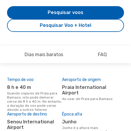
Pesquisar voos
Pesquisar Voo + Hotel
Dias mais baratos
FAQ
Tempo de voo
Aeroporto de origem
Pre
de 
8 h e 40 m
Praia International
6
Airport
Quando viajares de Praia para
Bamaco, isto pode demorar
Um voo de Praia para Bamaco
Ao voar de Praia para Bamaco
cerca de 8 h e 40 m. No entanto,
na 
a duração do voo pode variar
€, 
devido a outros fatores
pre
Aeroporto de destino
Época alta
Senou International
junho
Airport
junho é a altura mais