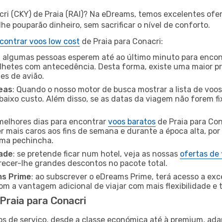
cri (CKY) de Praia (RAI)? Na eDreams, temos excelentes ofer
he pouparão dinheiro, sem sacrificar o nível de conforto.
contrar voos low cost
de Praia para Conacri:
 algumas pessoas esperem até ao último minuto para encont
hetes com antecedência. Desta forma, existe uma maior pr
tes de avião.
eas
: Quando o nosso motor de busca mostrar a lista de voos 
baixo custo. Além disso, se as datas da viagem não forem fi
 melhores dias para encontrar
voos baratos
de Praia para Con
r mais caros aos fins de semana e durante a época alta, por
uma pechincha.
dade
: se pretende ficar num hotel, veja as nossas
ofertas de
recer-lhe grandes descontos no pacote total.
ms Prime
: ao subscrever o eDreams Prime, terá acesso a exc
m a vantagem adicional de viajar com mais flexibilidade e 
Praia para Conacri
os de serviço, desde a classe económica até à premium, ad