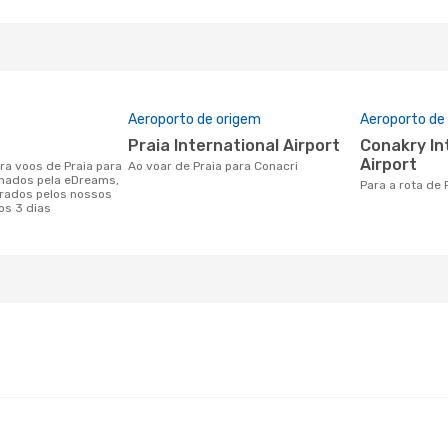
o
Aeroporto de origem
Aeroporto de
Praia International Airport
Conakry International
Airport
Ao voar de Praia para Conacri
onados pela eDreams,
Para a rota de
rados pelos nossos
os 3 dias