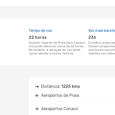
Tempo de voo
Voo mais barat
22 horas
236
Quando viajares de Praia para Conacri,
O melhor preço para voos de Praia para
isto pode demorar cerca de 22 horas.
Conacri proporci
No entanto, a duração do voo pode
que foram encont
variar devido a outros fatores
clientes nos últim
Distância:
1225 kms
Aeroportos de Praia
Aeroportos Conacri