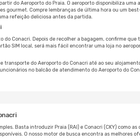
partir do Aeroporto do Praia. O aeroporto disponibiliza um
ntes gourmet. Compre lembranças de última hora ou um best-s
uma refeição deliciosa antes da partida.
i
o do Conacri. Depois de recolher a bagagem, confirme que t
artão SIM local, será mais fácil encontrar uma loja no aero
 transporte do Aeroporto do Conacri até ao seu alojamento,
 funcionários no balcão de atendimento do Aeroporto do C
onacri
les. Basta introduzir Praia (RAI) e Conacri (CKY) como as c
isponíveis. O nosso motor de busca encontra as melhores o