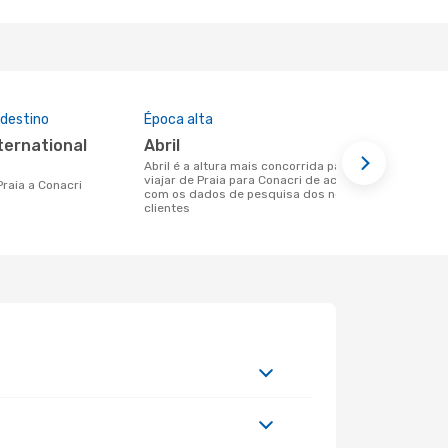
 destino
Época alta
Preço médi
abril
531 €
abril é a altura mais concorrida para
Um voo de Praia para Conacri na
viajar de Praia para Conacri de acordo
eDreams cus
 Praia a Conacri
com os dados de pesquisa dos nossos
base nos da
clientes
6 meses