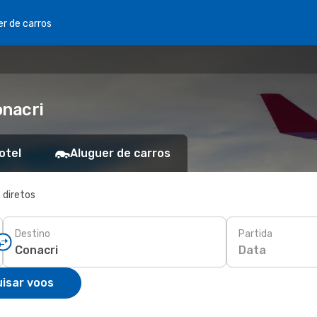
er de carros
onacri
otel
Aluguer de carros
 diretos
Destino
Partida
Data
isar voos