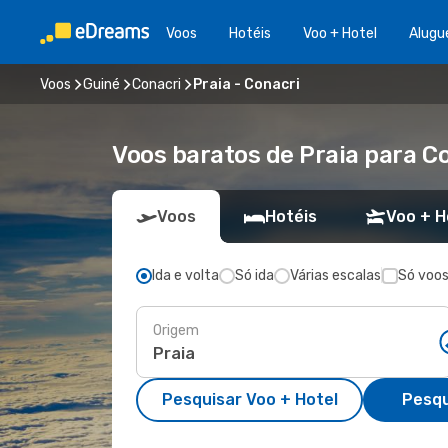
Voos
Hotéis
Voo + Hotel
Alugu
Voos
Guiné
Conacri
Praia - Conacri
Voos baratos de Praia para C
Voos
Hotéis
Voo + H
Ida e volta
Só ida
Várias escalas
Só voos
Origem
Pesquisar Voo + Hotel
Pesqu