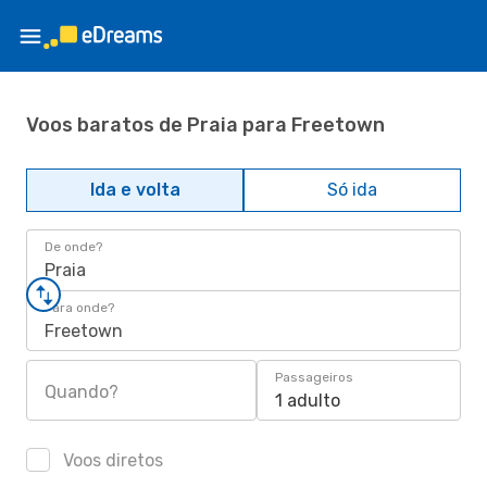
Voos baratos de Praia para Freetown
Ida e volta
Só ida
De onde?
Praia
Para onde?
Freetown
Passageiros
Quando?
1 adulto
Voos diretos