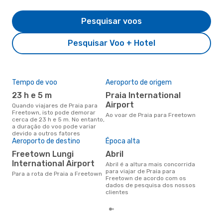
Pesquisar voos
Pesquisar Voo + Hotel
Tempo de voo
Aeroporto de origem
Pre
de 
23 h e 5 m
Praia International
12
Airport
Quando viajares de Praia para
Freetown, isto pode demorar
Um voo de Praia para Freetown
Ao voar de Praia para Freetown
cerca de 23 h e 5 m. No entanto,
na 
a duração do voo pode variar
€, 
devido a outros fatores
pre
Aeroporto de destino
Época alta
Freetown Lungi
abril
International Airport
abril é a altura mais concorrida
para viajar de Praia para
Para a rota de Praia a Freetown
Freetown de acordo com os
dados de pesquisa dos nossos
clientes