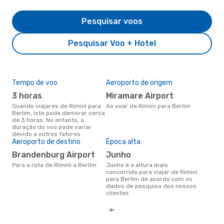
Pesquisar voos
Pesquisar Voo + Hotel
Tempo de voo
Aeroporto de origem
Pre
de 
3 horas
Miramare Airport
4
Quando viajares de Rimini para
Ao voar de Rimini para Berlim
Berlim, isto pode demorar cerca
Um voo de Rimini para Berlim na
de 3 horas. No entanto, a
eDr
duração do voo pode variar
com
devido a outros fatores
dos
Aeroporto de destino
Época alta
Brandenburg Airport
junho
Para a rota de Rimini a Berlim
junho é a altura mais
concorrida para viajar de Rimini
para Berlim de acordo com os
dados de pesquisa dos nossos
clientes