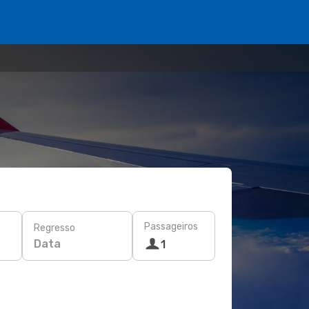
Passageiros
Regresso
Data
1