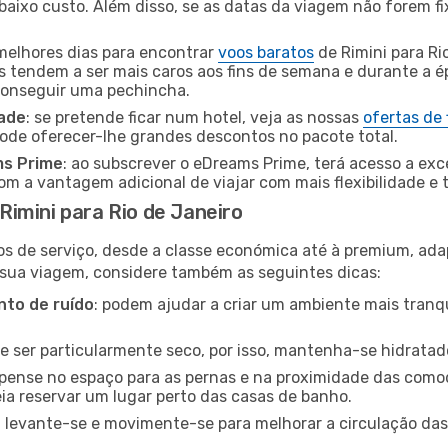
baixo custo. Além disso, se as datas da viagem não forem fi
 melhores dias para encontrar
voos baratos
de Rimini para Ri
es tendem a ser mais caros aos fins de semana e durante a é
 conseguir uma pechincha.
dade
: se pretende ficar num hotel, veja as nossas
ofertas de
pode oferecer-lhe grandes descontos no pacote total.
ms Prime
: ao subscrever o eDreams Prime, terá acesso a exc
m a vantagem adicional de viajar com mais flexibilidade e 
imini para Rio de Janeiro
os de serviço, desde a classe económica até à premium, ad
 sua viagem, considere também as seguintes dicas:
to de ruído
: podem ajudar a criar um ambiente mais tranqu
de ser particularmente seco, por isso, mantenha-se hidratad
 pense no espaço para as pernas e na proximidade das comod
ia reservar um lugar perto das casas de banho.
: levante-se e movimente-se para melhorar a circulação das