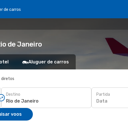
er de carros
io de Janeiro
otel
Aluguer de carros
 diretos
Destino
Partida
Data
isar voos