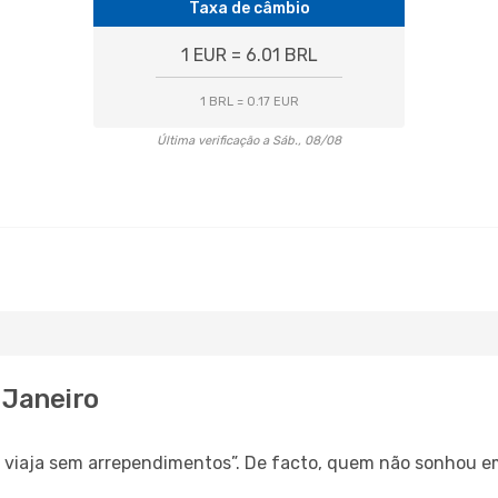
Taxa de câmbio
1 EUR = 6.01 BRL
1 BRL = 0.17 EUR
Última verificação a Sáb., 08/08
 Janeiro
s, viaja sem arrependimentos”. De facto, quem não sonhou e