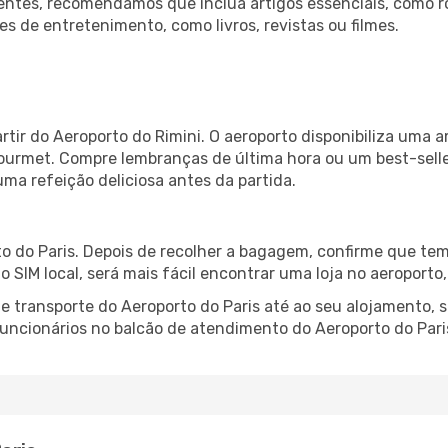
ntes, recomendamos que inclua artigos essenciais, como r
es de entretenimento, como livros, revistas ou filmes.
rtir do Aeroporto do Rimini. O aeroporto disponibiliza um
gourmet. Compre lembranças de última hora ou um best-seller
uma refeição deliciosa antes da partida.
o do Paris. Depois de recolher a bagagem, confirme que tem
ão SIM local, será mais fácil encontrar uma loja no aeroport
 transporte do Aeroporto do Paris até ao seu alojamento, s
 funcionários no balcão de atendimento do Aeroporto do Pa