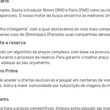
aris
les. Basta introduzir Rimini (RMI) e Paris (PAR) como as ci
isponíveis. O nosso motor de busca encontra as melhores o
 inteligente”, com a qual destacamos os voos mais compet
 apenas voos de {Riminipara {Parisdas suas companhias aéreas
te a reserva
do um algoritmo de preços complexo, com base na procura e
urante o processo de reserva. Para garantir o melhor preço 
e adeque ao seu orçamento.
ms Prime
de aceder a ofertas exclusivas e poupar em centenas de voo
s. Adira à maior comunidade por subscrição de viagens do
eams
 hora a preços competitivos. Embora estes possam ser mais