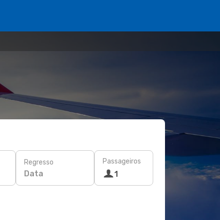
Passageiros
Regresso
Data
1