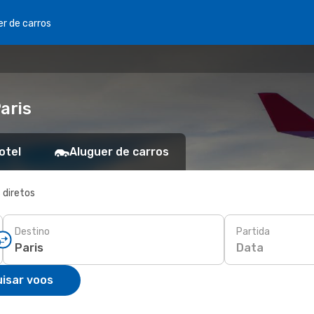
er de carros
aris
otel
Aluguer de carros
 diretos
Destino
Partida
Data
isar voos