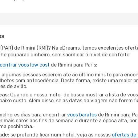
os
s (PAR) de Rimini (RMI)? Na eDreams, temos excelentes ofert
he pouparão dinheiro, sem sacrificar o nível de conforto.
contrar voos low cost
de Rimini para Paris:
 algumas pessoas esperem até ao último minuto para encont
hetes com antecedência. Desta forma, existe uma maior pr
tes de avião.
eas
: Quando o nosso motor de busca mostrar a lista de voos 
baixo custo. Além disso, se as datas da viagem não forem fi
 melhores dias para encontrar
voos baratos
de Rimini para Pa
r mais caros aos fins de semana e durante a época alta, por
uma pechincha.
dade
: se pretende ficar num hotel, veja as nossas
ofertas de