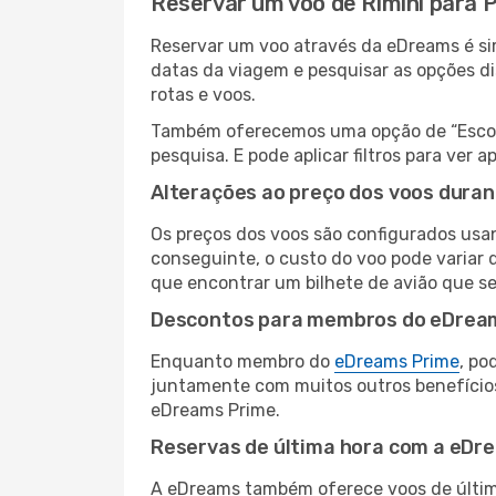
Reservar um voo de Rimini para P
Reservar um voo através da eDreams é simp
datas da viagem e pesquisar as opções d
rotas e voos.
Também oferecemos uma opção de “Escolha
pesquisa. E pode aplicar filtros para ver
Alterações ao preço dos voos duran
Os preços dos voos são configurados usan
conseguinte, o custo do voo pode variar d
que encontrar um bilhete de avião que s
Descontos para membros do eDrea
Enquanto membro do
eDreams Prime
, po
juntamente com muitos outros benefício
eDreams Prime.
Reservas de última hora com a eDr
A eDreams também oferece voos de última