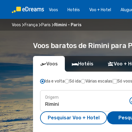
Voos
Hotéis
Voo + Hotel
Alugu
Voos
França
Paris
Rimini - Paris
Voos baratos de Rimini para P
Voos
Hotéis
Voo + H
Ida e volta
Só ida
Várias escalas
Só voos
Origem
Pesquisar Voo + Hotel
Pesqu