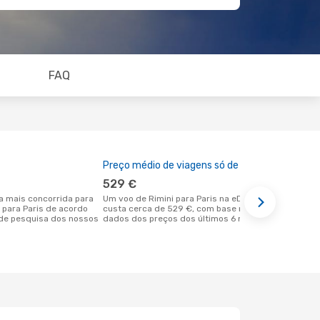
FAQ
Preço médio de viagens só de ida
A melhor al
529 €
junho
Um voo de Rimini para Paris na eDreams
maio é uma das melhores alturas para
i para Paris de acordo
custa cerca de 529 €, com base nos
voar para Pa
de pesquisa dos nossos
dados dos preços dos últimos 6 meses
de acordo c
nossos clie