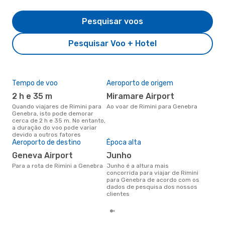
Pesquisar voos
Pesquisar Voo + Hotel
Tempo de voo
Aeroporto de origem
Pre
de 
2 h e 35 m
Miramare Airport
31
Quando viajares de Rimini para
Ao voar de Rimini para Genebra
Genebra, isto pode demorar
Um voo de Rimini para Genebra
cerca de 2 h e 35 m. No entanto,
na 
a duração do voo pode variar
€, 
devido a outros fatores
pre
Aeroporto de destino
Época alta
Geneva Airport
junho
Para a rota de Rimini a Genebra
junho é a altura mais
concorrida para viajar de Rimini
para Genebra de acordo com os
dados de pesquisa dos nossos
clientes