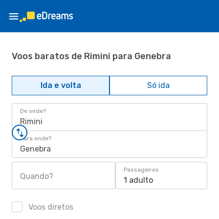
Voos baratos de Rimini para Genebra
Ida e volta
Só ida
De onde?
Rimini
Para onde?
Genebra
Passageiros
Quando?
1 adulto
Voos diretos