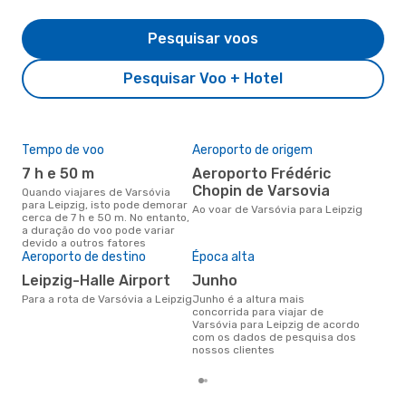
Pesquisar voos
Pesquisar Voo + Hotel
Tempo de voo
Aeroporto de origem
Pre
de 
7 h e 50 m
Aeroporto Frédéric
3
Chopin de Varsovia
Quando viajares de Varsóvia
para Leipzig, isto pode demorar
Um voo de Varsóvia para Leipzig
Ao voar de Varsóvia para Leipzig
cerca de 7 h e 50 m. No entanto,
na 
a duração do voo pode variar
€, 
devido a outros fatores
pre
Aeroporto de destino
Época alta
Leipzig-Halle Airport
junho
Para a rota de Varsóvia a Leipzig
junho é a altura mais
concorrida para viajar de
Varsóvia para Leipzig de acordo
com os dados de pesquisa dos
nossos clientes