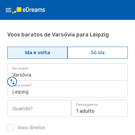
Voos baratos de Varsóvia para Leipzig
Ida e volta
Só ida
De onde?
Varsóvia
Para onde?
Leipzig
Passageiros
Quando?
1 adulto
Voos diretos