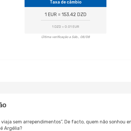
Taxa de câmbio
1 EUR = 153.42 DZD
1 DZD = 0.01 EUR
Última verificação a Sáb., 08/08
ão
s, viaja sem arrependimentos”. De facto, quem não sonhou e
é Argélia?