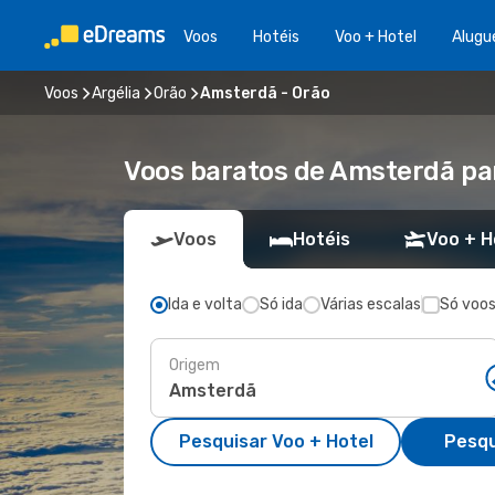
Voos
Hotéis
Voo + Hotel
Alugu
Voos
Argélia
Orão
Amsterdã - Orão
Voos baratos de Amsterdã pa
Voos
Hotéis
Voo + H
Ida e volta
Só ida
Várias escalas
Só voos
Origem
Pesquisar Voo + Hotel
Pesqu