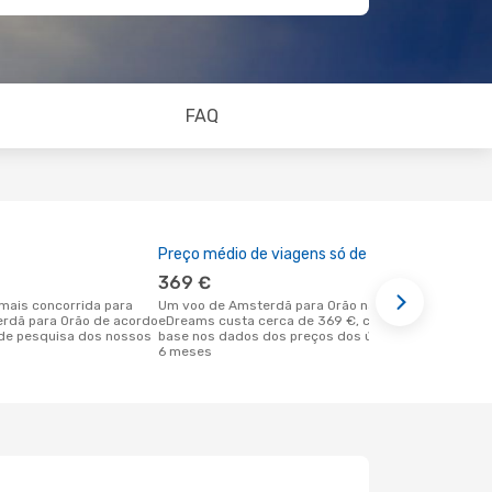
FAQ
Preço médio de viagens só de ida
A melhor al
369 €
setembr
Um voo de Amsterdã para Orão na
junho é uma das melhores alturas para
erdã para Orão de acordo
eDreams custa cerca de 369 €, com
voar para O
de pesquisa dos nossos
base nos dados dos preços dos últimos
Amsterdã d
6 meses
reais dos no