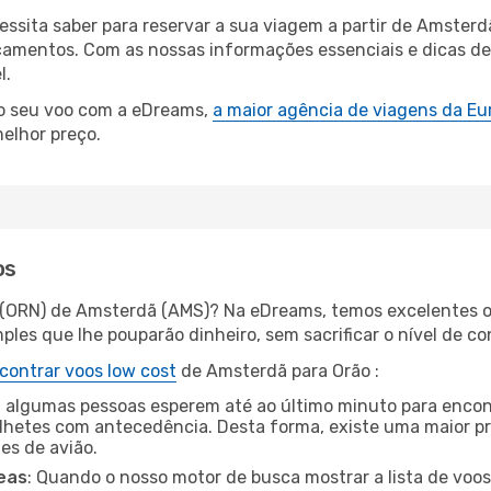
cessita saber para reservar a sua viagem a partir de Amst
amentos. Com as nossas informações essenciais e dicas de e
l.
 o seu voo com a eDreams,
a maior agência de viagens da Eu
elhor preço.
os
o (ORN) de Amsterdã (AMS)? Na eDreams, temos excelentes of
les que lhe pouparão dinheiro, sem sacrificar o nível de co
contrar voos low cost
de Amsterdã para Orão :
 algumas pessoas esperem até ao último minuto para encont
hetes com antecedência. Desta forma, existe uma maior pr
tes de avião.
eas
: Quando o nosso motor de busca mostrar a lista de voos 