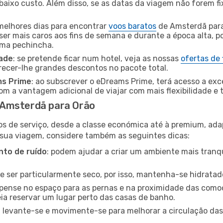
baixo custo. Além disso, se as datas da viagem não forem fi
 melhores dias para encontrar
voos baratos
de Amsterdã para
ser mais caros aos fins de semana e durante a época alta, p
uma pechincha.
dade
: se pretende ficar num hotel, veja as nossas
ofertas de
recer-lhe grandes descontos no pacote total.
ms Prime
: ao subscrever o eDreams Prime, terá acesso a exc
m a vantagem adicional de viajar com mais flexibilidade e 
 Amsterdã para Orão
os de serviço, desde a classe económica até à premium, ad
 sua viagem, considere também as seguintes dicas:
to de ruído
: podem ajudar a criar um ambiente mais tranqu
de ser particularmente seco, por isso, mantenha-se hidratad
 pense no espaço para as pernas e na proximidade das comod
ia reservar um lugar perto das casas de banho.
: levante-se e movimente-se para melhorar a circulação das