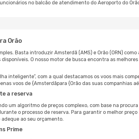
 funcionários no balcão de atendimento do Aeroporto do O
ra Orão
ples. Basta introduzir Amsterdã (AMS) e Orão (ORN) como a
s disponíveis. O nosso motor de busca encontra as melhores
 inteligente”, com a qual destacamos os voos mais compet
r apenas voos de {Amsterdãpara {Orão das suas companhias aé
te a reserva
do um algoritmo de preços complexo, com base na procura e
urante o processo de reserva. Para garantir o melhor preço 
e adeque ao seu orçamento.
ms Prime