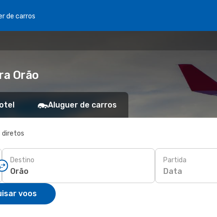
er de carros
ra Orão
otel
Aluguer de carros
 diretos
Destino
Partida
Data
isar voos