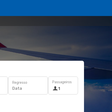
Passageiros
Regresso
Data
1