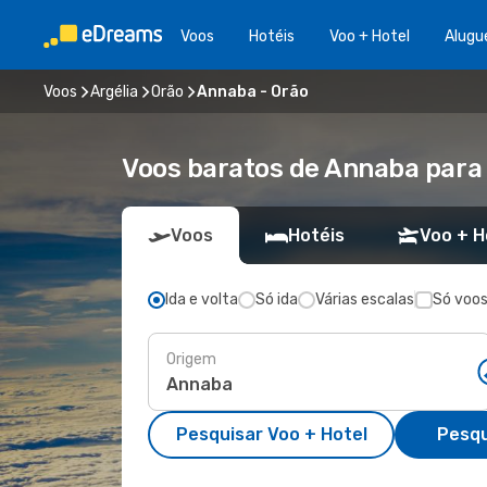
Voos
Hotéis
Voo + Hotel
Alugu
Voos
Argélia
Orão
Annaba - Orão
Voos baratos de Annaba para
Voos
Hotéis
Voo + H
Ida e volta
Só ida
Várias escalas
Só voos
Origem
Pesquisar Voo + Hotel
Pesqu