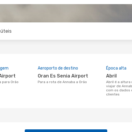
úteis
rigem
Aeroporto de destino
Época alta
Airport
Oran Es Senia Airport
abril
a para Orão
Para a rota de Annaba a Orão
abril é a altura mais concorrida para
viajar de Anna
com os dados 
clientes