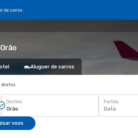
er de carros
 Orão
otel
Aluguer de carros
 diretos
Destino
Partida
Data
isar voos