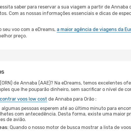
cessita saber para reservar a sua viagem a partir de Anna
s. Com as nossas informações essenciais e dicas de especia
 o seu voo com a eDreams,
a maior agência de viagens da Eu
elhor preço.
os
 (ORN) de Annaba (AAE)? Na eDreams, temos excelentes ofer
les que lhe pouparão dinheiro, sem sacrificar o nível de co
contrar voos low cost
de Annaba para Orão :
 algumas pessoas esperem até ao último minuto para encont
hetes com antecedência. Desta forma, existe uma maior pr
tes de avião.
eas
: Quando o nosso motor de busca mostrar a lista de voos 