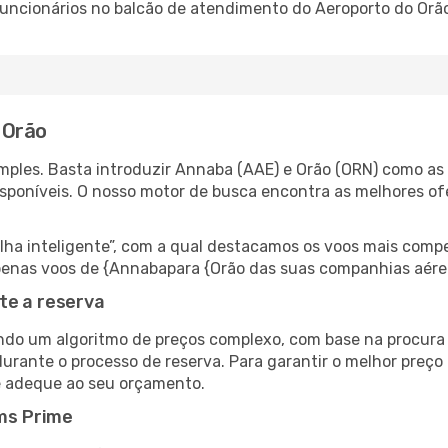
 funcionários no balcão de atendimento do Aeroporto do O
 Orão
ples. Basta introduzir Annaba (AAE) e Orão (ORN) como as c
isponíveis. O nosso motor de busca encontra as melhores o
 inteligente”, com a qual destacamos os voos mais compet
r apenas voos de {Annabapara {Orão das suas companhias aére
te a reserva
do um algoritmo de preços complexo, com base na procura e
urante o processo de reserva. Para garantir o melhor preço 
e adeque ao seu orçamento.
ms Prime