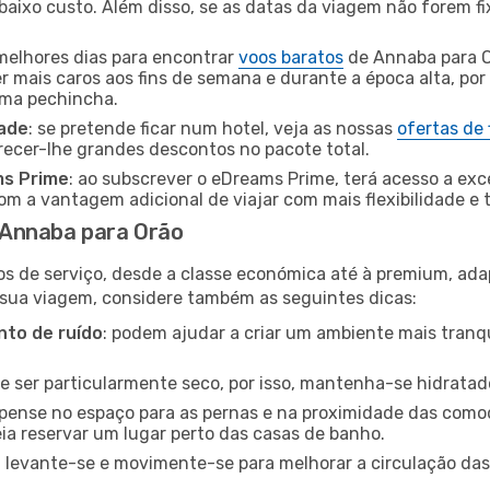
baixo custo. Além disso, se as datas da viagem não forem fi
 melhores dias para encontrar
voos baratos
de Annaba para O
r mais caros aos fins de semana e durante a época alta, por
uma pechincha.
dade
: se pretende ficar num hotel, veja as nossas
ofertas de
recer-lhe grandes descontos no pacote total.
ms Prime
: ao subscrever o eDreams Prime, terá acesso a exc
m a vantagem adicional de viajar com mais flexibilidade e 
 Annaba para Orão
os de serviço, desde a classe económica até à premium, ad
 sua viagem, considere também as seguintes dicas:
to de ruído
: podem ajudar a criar um ambiente mais tranqu
de ser particularmente seco, por isso, mantenha-se hidratad
 pense no espaço para as pernas e na proximidade das comod
ia reservar um lugar perto das casas de banho.
: levante-se e movimente-se para melhorar a circulação das