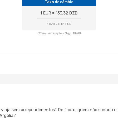
Taxa de câmbio
1 EUR = 153.32 DZD
1 DZD = 0.01 EUR
Última verificação a Seg., 10/08
s, viaja sem arrependimentos”. De facto, quem não sonhou e
Argélia?