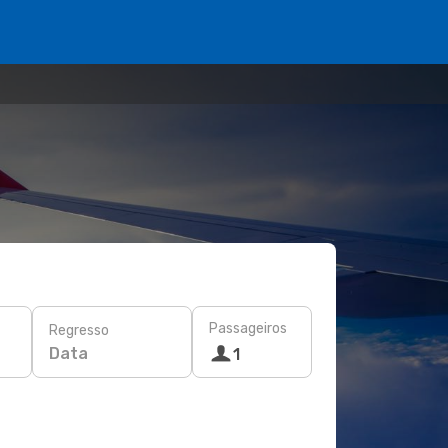
Passageiros
Regresso
Data
1