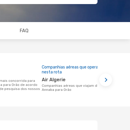
FAQ
Companhias aéreas que operam
Preço médi
nesta rota
98 €
Air Algerie
Um voo de Annaba para Orão na
ba para Orão de acordo
eDreams cus
Companhias aéreas que viajam de
de pesquisa dos nossos
base nos da
Annaba para Orão
6 meses