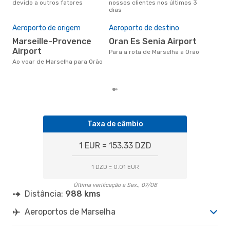
devido a outros fatores
nossos clientes nos últimos 3
clie
dias
Pre
de 
Aeroporto de origem
Aeroporto de destino
12
Marseille-Provence
Oran Es Senia Airport
Um voo de Marselha para Orão
Airport
na 
Para a rota de Marselha a Orão
€, 
Ao voar de Marselha para Orão
pre
Taxa de câmbio
1 EUR = 153.33 DZD
1 DZD = 0.01 EUR
Última verificação a Sex., 07/08
Distância:
988 kms
Aeroportos de Marselha