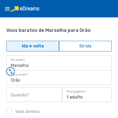
Voos baratos de Marselha para Orão
Ida e volta
Só ida
De onde?
Marselha
Para onde?
Orão
Passageiros
Quando?
1 adulto
Voos diretos