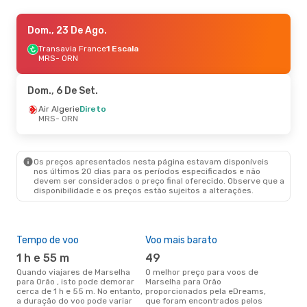
Sáb., 24 De Out.
Dom., 23 De Ago.
- Sáb., 31 De Out.
Volotea
Transavia France
Direto
1 Escala
MRS
MRS
- ORN
- ORN
Transavia France
Direto
ORN
- MRS
Dom., 6 De Set.
Air Algerie
Direto
MRS
- ORN
Os preços apresentados nesta página estavam disponíveis
nos últimos 20 dias para os períodos especificados e não
devem ser considerados o preço final oferecido. Observe que a
disponibilidade e os preços estão sujeitos a alterações.
Tempo de voo
Voo mais barato
Épo
1 h e 55 m
49
ab
Quando viajares de Marselha
O melhor preço para voos de
abril é a altura mais concorrida
para Orão , isto pode demorar
Marselha para Orão
para
cerca de 1 h e 55 m. No entanto,
proporcionados pela eDreams,
Orã
a duração do voo pode variar
que foram encontrados pelos
de 