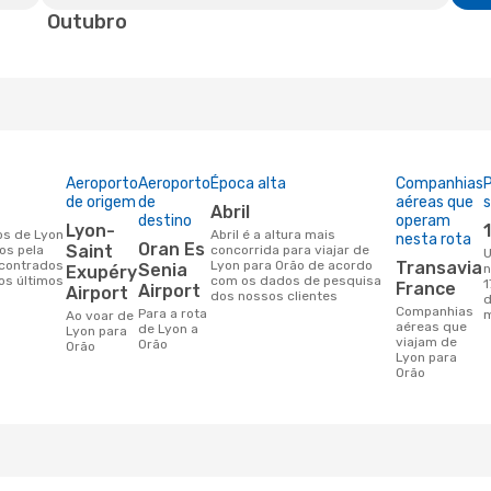
Outubro
Aeroporto
Aeroporto
Época alta
Companhias
P
de origem
de
aéreas que
s
abril
destino
operam
Lyon-
abril é a altura mais
nesta rota
Oran Es
Saint
os pela
concorrida para viajar de
Um voo de Lyon para O
contrados
Lyon para Orão de acordo
Transavia
Senia
n
Exupéry
os últimos
com os dados de pesquisa
1
France
Airport
Airport
dos nossos clientes
d
Companhias
Para a rota
Ao voar de
aéreas que
de Lyon a
Lyon para
viajam de
Orão
Orão
Lyon para
Orão