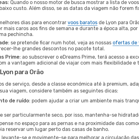
eas
: Quando o nosso motor de busca mostrar a lista de voos 
baixo custo. Além disso, se as datas da viagem não forem fi
 melhores dias para encontrar
voos baratos
de Lyon para Orã
r mais caros aos fins de semana e durante a época alta, por
uma pechincha.
dade
: se pretende ficar num hotel, veja as nossas
ofertas de
recer-lhe grandes descontos no pacote total.
ms Prime
: ao subscrever o eDreams Prime, terá acesso a exc
m a vantagem adicional de viajar com mais flexibilidade e 
Lyon para Orão
os de serviço, desde a classe económica até à premium, ad
 sua viagem, considere também as seguintes dicas:
to de ruído
: podem ajudar a criar um ambiente mais tranqu
de ser particularmente seco, por isso, mantenha-se hidratad
 pense no espaço para as pernas e na proximidade das comod
ia reservar um lugar perto das casas de banho.
: levante-se e movimente-se para melhorar a circulação das