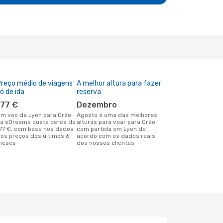
reço médio de viagens
A melhor altura para fazer
ó de ida
reserva
177 €
dezembro
rão
agosto é uma das melhores
a eDreams custa cerca de
alturas para voar para Orão
77 €, com base nos dados
com partida em Lyon de
os preços dos últimos 6
acordo com os dados reais
meses
dos nossos clientes