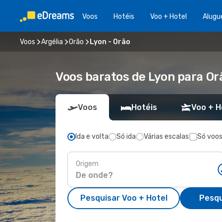
Voos
Hotéis
Voo + Hotel
Alugu
Voos
Argélia
Orão
Lyon - Orão
Voos baratos de Lyon para Or
Voos
Hotéis
Voo + H
Ida e volta
Só ida
Várias escalas
Só voos
Origem
Pesquisar Voo + Hotel
Pesqu