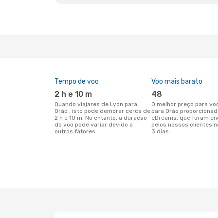
Tempo de voo
Voo mais barato
2 h e 10 m
48
Quando viajares de Lyon para
O melhor preço para voos de Lyon
Orão , isto pode demorar cerca de
para Orão proporcionad
2 h e 10 m. No entanto, a duração
eDreams, que foram en
do voo pode variar devido a
pelos nossos clientes n
outros fatores
3 dias