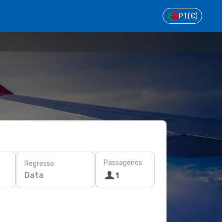
PT
(€)
Passageiros
Regresso
Data
1