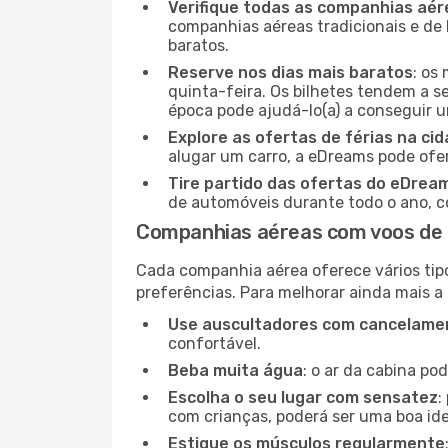
Verifique todas as companhias aér
companhias aéreas tradicionais e de 
baratos.
Reserve nos dias mais baratos
: os
quinta-feira. Os bilhetes tendem a se
época pode ajudá-lo(a) a conseguir 
Explore as ofertas de férias na ci
alugar um carro, a eDreams pode ofe
Tire partido das ofertas do eDrea
de automóveis durante todo o ano, co
Companhias aéreas com voos de 
Cada companhia aérea oferece vários tip
preferências. Para melhorar ainda mais a
Use auscultadores com cancelamen
confortável.
Beba muita água
: o ar da cabina po
Escolha o seu lugar com sensatez
:
com crianças, poderá ser uma boa ide
Estique os músculos regularmente