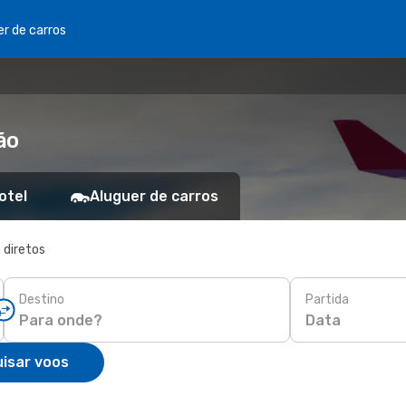
er de carros
ão
otel
Aluguer de carros
 diretos
Destino
Partida
Data
isar voos