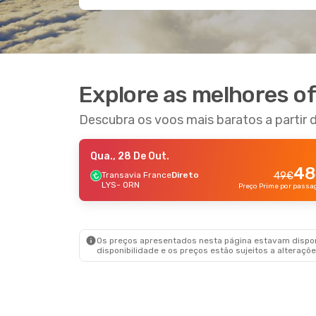
Explore as melhores o
Descubra os voos mais baratos a partir 
Qua., 28 De Out.
48
Transavia France
Direto
49
€
LYS
- ORN
Os preços apresentados nesta página estavam disponí
disponibilidade e os preços estão sujeitos a alteraçõe