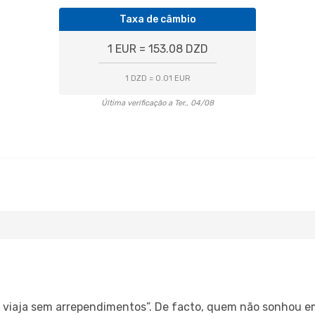
Taxa de câmbio
1 EUR = 153.08 DZD
1 DZD = 0.01 EUR
Última verificação a Ter., 04/08
s, viaja sem arrependimentos”. De facto, quem não sonhou e