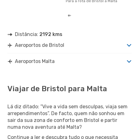
dos
Para a rota de Bristol a Malta
Distância:
2192 kms
Aeroportos de Bristol
Aeroportos Malta
Viajar de Bristol para Malta
Lá diz ditado: “Vive a vida sem desculpas, viaja sem
arrependimentos”. De facto, quem não sonhou em
sair da sua zona de conforto em Bristol e partir
numa nova aventura até Malta?
Continue a ler e descubra tudo o que necessita