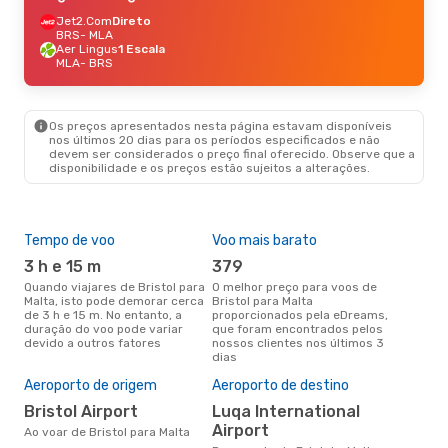
Jet2.Com
Direto
BRS
- MLA
Aer Lingus
1 Escala
MLA
- BRS
Os preços apresentados nesta página estavam disponíveis
nos últimos 20 dias para os períodos especificados e não
devem ser considerados o preço final oferecido. Observe que a
disponibilidade e os preços estão sujeitos a alterações.
Tempo de voo
Voo mais barato
Épo
3 h e 15 m
379
ab
Quando viajares de Bristol para
O melhor preço para voos de
abril é a altura mais concorrida
Malta, isto pode demorar cerca
Bristol para Malta
para
de 3 h e 15 m. No entanto, a
proporcionados pela eDreams,
de 
duração do voo pode variar
que foram encontrados pelos
pes
devido a outros fatores
nossos clientes nos últimos 3
Pre
dias
de 
Aeroporto de origem
Aeroporto de destino
2
Um voo de Bristol para Malta na
Bristol Airport
Luqa International
eDr
Airport
Ao voar de Bristol para Malta
com