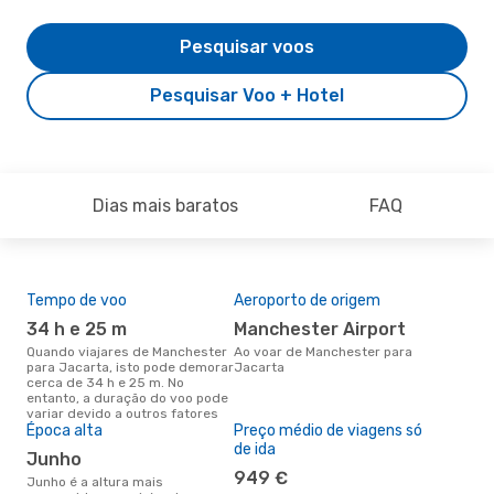
Pesquisar voos
Pesquisar Voo + Hotel
Dias mais baratos
FAQ
Tempo de voo
Aeroporto de origem
A m
res
34 h e 25 m
Manchester Airport
m
Quando viajares de Manchester
Ao voar de Manchester para
para Jacarta, isto pode demorar
Jacarta
setembro é uma das melhores
cerca de 34 h e 25 m. No
altu
entanto, a duração do voo pode
com
variar devido a outros fatores
aco
Época alta
Preço médio de viagens só
nos
de ida
junho
949 €
junho é a altura mais