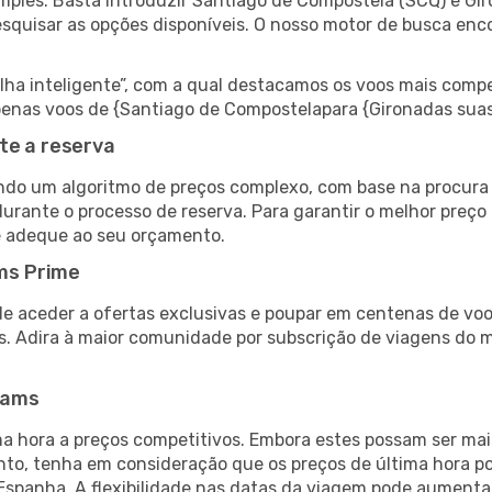
mples. Basta introduzir Santiago de Compostela (SCQ) e Gir
esquisar as opções disponíveis. O nosso motor de busca enc
 inteligente”, com a qual destacamos os voos mais compet
r apenas voos de {Santiago de Compostelapara {Gironadas su
te a reserva
do um algoritmo de preços complexo, com base na procura e
urante o processo de reserva. Para garantir o melhor preço 
e adeque ao seu orçamento.
ms Prime
de aceder a ofertas exclusivas e poupar em centenas de voo
s. Adira à maior comunidade por subscrição de viagens do
eams
 hora a preços competitivos. Embora estes possam ser mais
nto, tenha em consideração que os preços de última hora p
Espanha. A flexibilidade nas datas da viagem pode aumenta