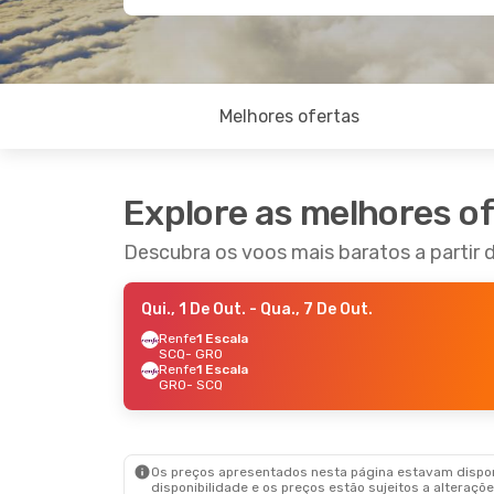
Melhores ofertas
Explore as melhores o
Descubra os voos mais baratos a partir
Qui., 1 De Out.
- Qua., 7 De Out.
Renfe
1 Escala
SCQ
- GRO
Renfe
1 Escala
GRO
- SCQ
Os preços apresentados nesta página estavam disponí
disponibilidade e os preços estão sujeitos a alteraçõe