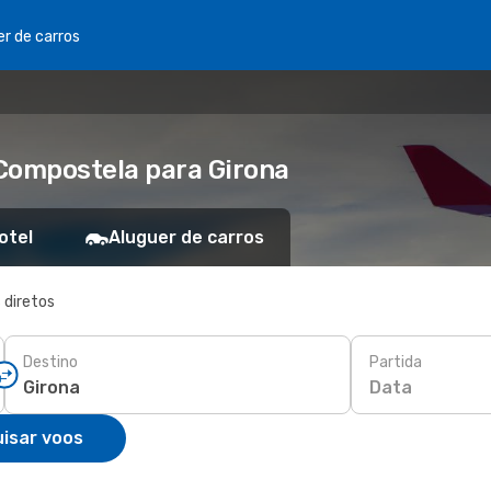
er de carros
Compostela para Girona
otel
Aluguer de carros
 diretos
Destino
Partida
Data
isar voos