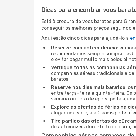
Dicas para encontrar voos barat
Está à procura de voos baratos para Giro
conseguir os melhores preços seguindo est
Aqui estão cinco dicas para ajudá-lo a
en
Reserve com antecedência
: embora
recomendamos sempre comprar os bil
e evitar pagar muito mais pelos bilhe
Verifique todas as companhias aér
companhias aéreas tradicionais e de 
baratos.
Reserve nos dias mais baratos
: os
entre terça-feira e quinta-feira. Os 
semana ou fora de época pode ajudá-
Explore as ofertas de férias na ci
alugar um carro, a eDreams pode ofe
Tire partido das ofertas do eDrea
de automóveis durante todo o ano, co
Companhias aéreas com voos de 