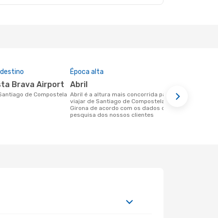
 destino
Época alta
Preço médi
sta Brava Airport
abril
228 €
abril é a altura mais concorrida para
Um voo de Santiago de Compostela
viajar de Santiago de Compostela para
para Girona
Girona de acordo com os dados de
228 €, com 
pesquisa dos nossos clientes
dos últimos