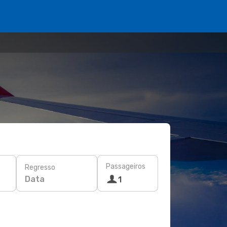
Passageiros
Regresso
Data
1