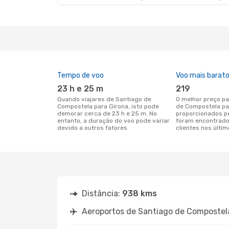
Tempo de voo
Voo mais barat
23 h e 25 m
219
Quando viajares de Santiago de
O melhor preço para voos de Santiago
Compostela para Girona, isto pode
de Compostela pa
demorar cerca de 23 h e 25 m. No
proporcionados p
entanto, a duração do voo pode variar
foram encontrado
devido a outros fatores
clientes nos últim
Distância:
938 kms
Aeroportos de Santiago de Compostel