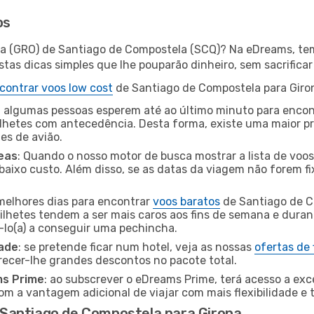
os
na (GRO) de Santiago de Compostela (SCQ)? Na eDreams, tem
as dicas simples que lhe pouparão dinheiro, sem sacrificar 
contrar voos low cost
de Santiago de Compostela para Giro
 algumas pessoas esperem até ao último minuto para encont
hetes com antecedência. Desta forma, existe uma maior pr
tes de avião.
eas
: Quando o nosso motor de busca mostrar a lista de voos 
baixo custo. Além disso, se as datas da viagem não forem fi
 melhores dias para encontrar
voos baratos
de Santiago de C
bilhetes tendem a ser mais caros aos fins de semana e durant
lo(a) a conseguir uma pechincha.
dade
: se pretende ficar num hotel, veja as nossas
ofertas de
recer-lhe grandes descontos no pacote total.
ms Prime
: ao subscrever o eDreams Prime, terá acesso a exc
m a vantagem adicional de viajar com mais flexibilidade e 
Santiago de Compostela para Girona