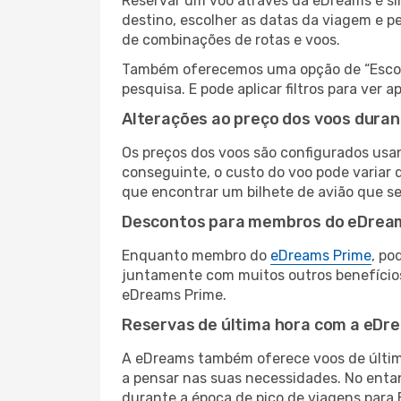
Reservar um voo através da eDreams é si
destino, escolher as datas da viagem e p
de combinações de rotas e voos.
Também oferecemos uma opção de “Escolha
pesquisa. E pode aplicar filtros para ve
Alterações ao preço dos voos duran
Os preços dos voos são configurados usan
conseguinte, o custo do voo pode variar d
que encontrar um bilhete de avião que s
Descontos para membros do eDrea
Enquanto membro do
eDreams Prime
, po
juntamente com muitos outros benefício
eDreams Prime.
Reservas de última hora com a eDr
A eDreams também oferece voos de última
a pensar nas suas necessidades. No enta
durante a época de pico de viagens para 