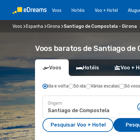
Voos
Hotéis
Voo + Hotel
Alugu
Voos
Espanha
Girona
Santiago de Compostela - Girona
Voos baratos de Santiago de 
Voos
Hotéis
Voo + H
Ida e volta
Só ida
Várias escalas
Só voos
Origem
Pesquisar Voo + Hotel
Pesqu