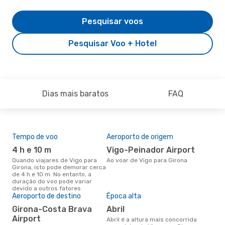
Pesquisar voos
Pesquisar Voo + Hotel
Dias mais baratos
FAQ
Tempo de voo
Aeroporto de origem
Pre
de 
4 h e 10 m
Vigo-Peinador Airport
29
Quando viajares de Vigo para
Ao voar de Vigo para Girona
Girona, isto pode demorar cerca
Um voo de Vigo para Girona na
de 4 h e 10 m. No entanto, a
eDr
duração do voo pode variar
com
devido a outros fatores
dos
Aeroporto de destino
Época alta
Girona-Costa Brava
abril
Airport
abril é a altura mais concorrida