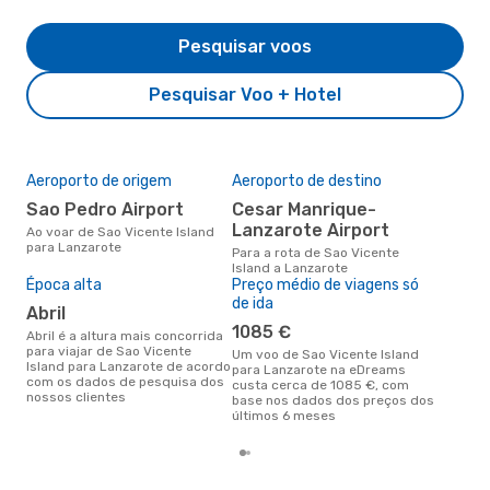
Pesquisar voos
Pesquisar Voo + Hotel
Aeroporto de origem
Aeroporto de destino
A m
res
Sao Pedro Airport
Cesar Manrique-
n
Lanzarote Airport
Ao voar de Sao Vicente Island
para Lanzarote
novembro é uma das melhores
Para a rota de Sao Vicente
altu
Island a Lanzarote
Lan
Época alta
Preço médio de viagens só
Vic
de ida
abril
os 
clie
1085 €
abril é a altura mais concorrida
para viajar de Sao Vicente
Um voo de Sao Vicente Island
Island para Lanzarote de acordo
para Lanzarote na eDreams
com os dados de pesquisa dos
custa cerca de 1085 €, com
nossos clientes
base nos dados dos preços dos
últimos 6 meses